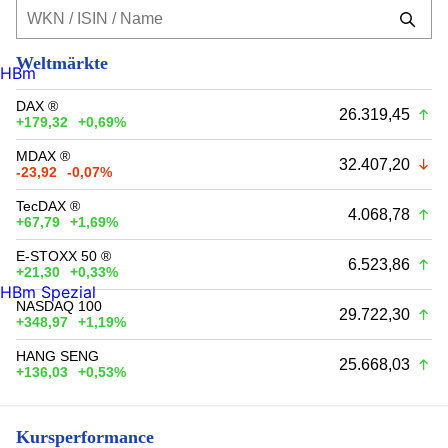
Weltmärkte
HBm
DAX ®
26.319,45
+179,32
+0,69%
MDAX ®
32.407,20
-23,92
-0,07%
TecDAX ®
4.068,78
+67,79
+1,69%
E-STOXX 50 ®
6.523,86
+21,30
+0,33%
HBm Spezial
NASDAQ 100
29.722,30
+348,97
+1,19%
HANG SENG
25.668,03
+136,03
+0,53%
Kursperformance