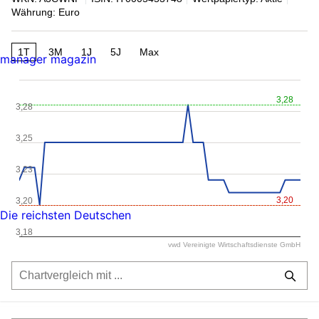
Währung: Euro
1T
3M
1J
5J
Max
manager magazin
3,28
3,28
3,25
3,23
3,20
3,20
Die reichsten Deutschen
3,18
vwd Vereinigte Wirtschaftsdienste GmbH