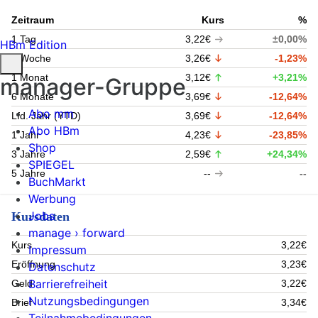
Zeitraum
Kurs
%
1 Tag
3,22€
±0,00%
HBm Edition
1 Woche
3,26€
-1,23%
1 Monat
3,12€
+3,21%
manager-Gruppe
6 Monate
3,69€
-12,64%
Abo mm
Lfd. Jahr (YTD)
3,69€
-12,64%
Abo HBm
1 Jahr
4,23€
-23,85%
Shop
3 Jahre
2,59€
+24,34%
SPIEGEL
5 Jahre
--
--
BuchMarkt
Werbung
Jobs
Kursdaten
manage › forward
Kurs
3,22€
Impressum
Eröffnung
3,23€
Datenschutz
Barrierefreiheit
Geld
3,22€
Nutzungsbedingungen
Brief
3,34€