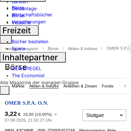
Banken
Börse
Geldanlage
Wirtschaftsbücher
Börse
Versicherungen
Industrie
Freizeit
Suche
Bücher bestellen
öffnen
Spiele
OMER S.P.A.
manager magazin
Börse
Aktien & Indizes
Inhaltepartner
DER SPIEGEL
The Economist
Alle Magazine der manager-Gruppe
Märkte
Aktien & Indizes
Anleihen & Zinsen
Fonds
Rohsto
OMER S.P.A. O.N.
3,22
€
±0,00 (±0,00%)
07.08.2026, 21:55:27 Uhr
WKN: A3CWNP
ISIN: IT0005453748
Wertpapiertyp: Aktie