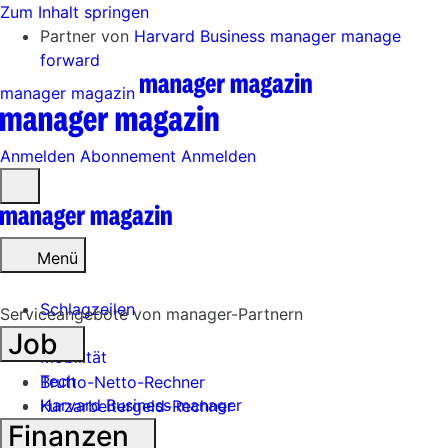
Zum Inhalt springen
Partner von
Harvard Business manager
manage
forward
manager magazin
Anmelden
Abonnement
Anmelden
Menü
öffnen
Menü
Schlagzeilen
Serviceangebote von manager-Partnern
Job
Mobilität
Tech
Brutto-Netto-Rechner
Harvard Business manager
Kurzarbeitergeld-Rechner
Finanzen
Handel