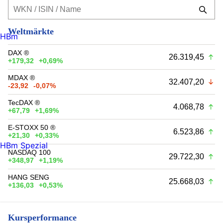
Weltmärkte
HBm
DAX ®
26.319,45
+179,32
+0,69%
MDAX ®
32.407,20
-23,92
-0,07%
TecDAX ®
4.068,78
+67,79
+1,69%
E-STOXX 50 ®
6.523,86
+21,30
+0,33%
HBm Spezial
NASDAQ 100
29.722,30
+348,97
+1,19%
HANG SENG
25.668,03
+136,03
+0,53%
Kursperformance