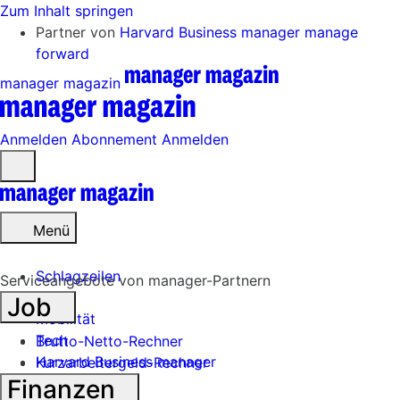
Zum Inhalt springen
Partner von
Harvard Business manager
manage
forward
manager magazin
Anmelden
Abonnement
Anmelden
Menü
öffnen
Menü
Schlagzeilen
Serviceangebote von manager-Partnern
Job
Mobilität
Tech
Brutto-Netto-Rechner
Harvard Business manager
Kurzarbeitergeld-Rechner
Finanzen
Handel