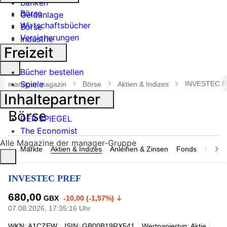
Banken
Börse
Geldanlage
Wirtschaftsbücher
Börse
Versicherungen
Industrie
Freizeit
Suche
Bücher bestellen
öffnen
Spiele
INVESTEC 
manager magazin
Börse
Aktien & Indizes
Inhaltepartner
DER SPIEGEL
The Economist
Alle Magazine der manager-Gruppe
Märkte
Aktien & Indizes
Anleihen & Zinsen
Fonds
Rohsto
INVESTEC PREF
680,00
GBX
-10,00 (-1,57%)
07.08.2026, 17:35:16 Uhr
WKN: A1CZEW
ISIN: GB00B19RX541
Wertpapiertyp: Aktie