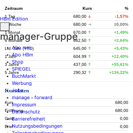
Zeitraum
Kurs
%
1 Tag
680,00
-1,57%
HBm Edition
1 Woche
680,00
±0,00%
1 Monat
670,00
+1,49%
manager-Gruppe
6 Monate
662,50
+2,64%
Abo mm
Lfd. Jahr (YTD)
645,00
+5,43%
Abo HBm
1 Jahr
604,99
+12,40%
Shop
3 Jahre
437,00
+55,61%
SPIEGEL
5 Jahre
290,32
+134,22%
BuchMarkt
Werbung
Jobs
Kursdaten
manage › forward
Kurs
680,00
Impressum
Eröffnung
680,00
Datenschutz
Barrierefreiheit
Geld
0,00
Nutzungsbedingungen
Brief
0,00