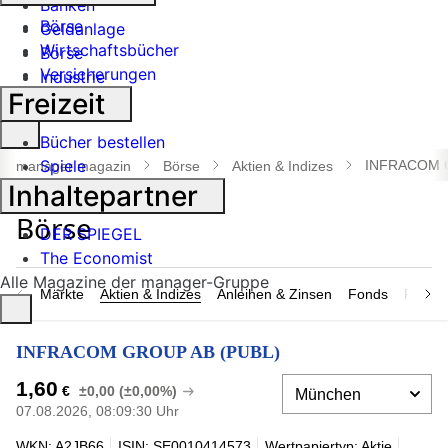
Banken
Börse
Geldanlage
Wirtschaftsbücher
Börse
Versicherungen
Industrie
Freizeit
Suche
Bücher bestellen
öffnen
Spiele
INFRACOM 
manager magazin
Börse
Aktien & Indizes
Inhaltepartner
DER SPIEGEL
The Economist
Alle Magazine der manager-Gruppe
Märkte
Aktien & Indizes
Anleihen & Zinsen
Fonds
Rohsto
INFRACOM GROUP AB (PUBL)
1,60
€
±0,00 (±0,00%)
07.08.2026, 08:09:30 Uhr
WKN: A2JB66
ISIN: SE0010414573
Wertpapiertyp: Aktie