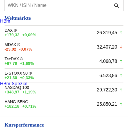
Weltmärkte
HBm
DAX ®
26.319,45
+179,32
+0,69%
MDAX ®
32.407,20
-23,92
-0,07%
TecDAX ®
4.068,78
+67,79
+1,69%
E-STOXX 50 ®
6.523,86
+21,30
+0,33%
HBm Spezial
NASDAQ 100
29.722,30
+348,97
+1,19%
HANG SENG
25.850,21
+182,18
+0,71%
Kursperformance