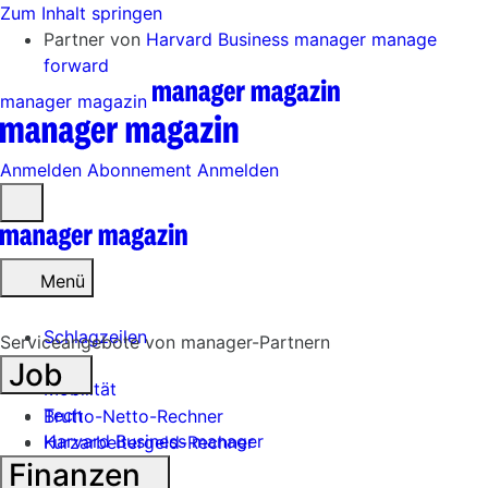
Zum Inhalt springen
Partner von
Harvard Business manager
manage
forward
manager magazin
Anmelden
Abonnement
Anmelden
Menü
öffnen
Menü
Schlagzeilen
Serviceangebote von manager-Partnern
Job
Mobilität
Tech
Brutto-Netto-Rechner
Harvard Business manager
Kurzarbeitergeld-Rechner
Finanzen
Handel