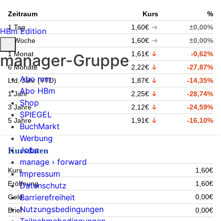
Zeitraum
Kurs
%
1 Tag
1,60€
±0,00%
HBm Edition
1 Woche
1,60€
±0,00%
1 Monat
1,61€
-0,62%
manager-Gruppe
6 Monate
2,22€
-27,87%
Abo mm
Lfd. Jahr (YTD)
1,87€
-14,35%
Abo HBm
1 Jahr
2,25€
-28,74%
Shop
3 Jahre
2,12€
-24,59%
SPIEGEL
5 Jahre
1,91€
-16,10%
BuchMarkt
Werbung
Jobs
Kursdaten
manage › forward
Kurs
1,60€
Impressum
Eröffnung
1,60€
Datenschutz
Barrierefreiheit
Geld
0,00€
Nutzungsbedingungen
Brief
0,00€