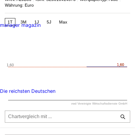
Währung: Euro
1T
3M
1J
5J
Max
manager magazin
1,60
1,60
1,60
Die reichsten Deutschen
vwd Vereinigte Wirtschaftsdienste GmbH