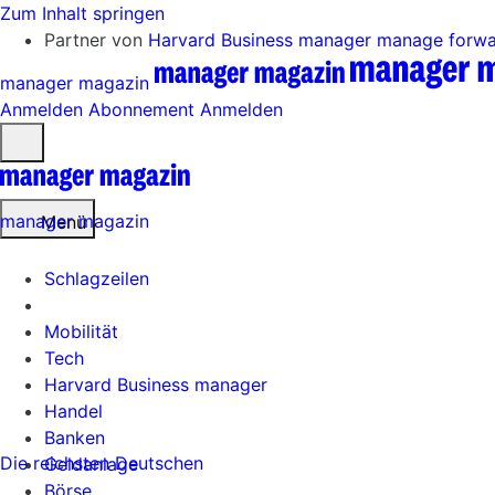
Zum Inhalt springen
Partner von
Harvard Business manager
manage forw
manager magazin
Anmelden
Abonnement
Anmelden
Menü
öffnen
manager magazin
Menü
Schlagzeilen
Mobilität
Tech
Harvard Business manager
Handel
Banken
Die reichsten Deutschen
Geldanlage
Börse