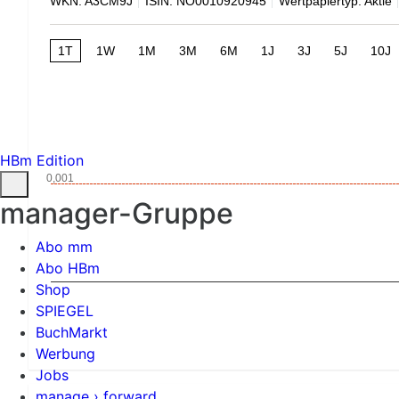
WKN: A3CM9J
ISIN: NO0010920945
Wertpapiertyp: Aktie
1T
1W
1M
3M
6M
1J
3J
5J
10J
HBm Edition
0,001
manager-Gruppe
Abo mm
Abo HBm
Shop
SPIEGEL
BuchMarkt
Werbung
Jobs
manage › forward