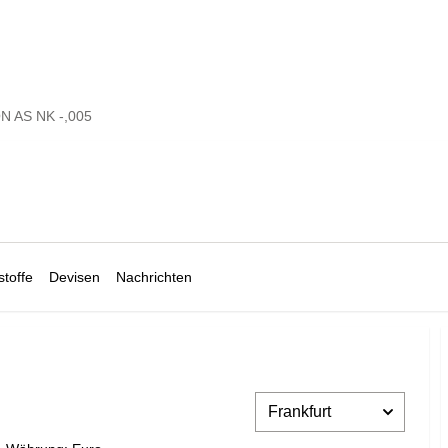
N AS NK -,005
toffe
Devisen
Nachrichten