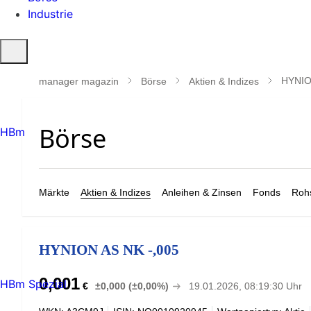
Industrie
Suche
öffnen
HYNIO
manager magazin
Börse
Aktien & Indizes
HBm
Märkte
Aktien & Indizes
Anleihen & Zinsen
Fonds
Rohs
HYNION AS NK -,005
0,001
HBm Spezial
€
±0,000 (±0,00%)
19.01.2026, 08:19:30 Uhr