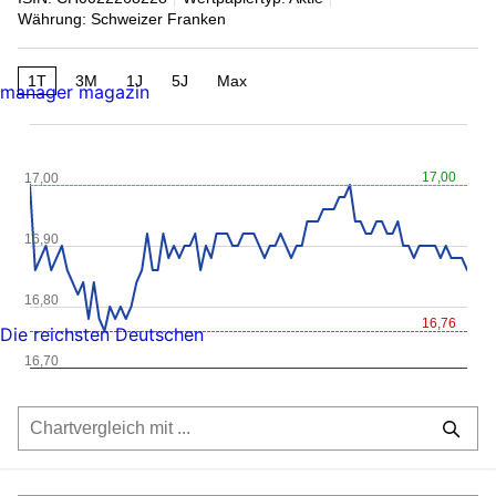
Währung: Schweizer Franken
1T
3M
1J
5J
Max
manager magazin
17,00
17,00
16,90
16,80
16,76
Die reichsten Deutschen
16,70