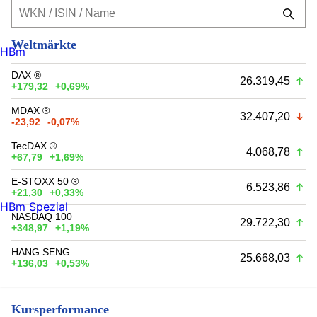
Weltmärkte
HBm
DAX ®
26.319,45
+179,32
+0,69%
MDAX ®
32.407,20
-23,92
-0,07%
TecDAX ®
4.068,78
+67,79
+1,69%
E-STOXX 50 ®
6.523,86
+21,30
+0,33%
HBm Spezial
NASDAQ 100
29.722,30
+348,97
+1,19%
HANG SENG
25.668,03
+136,03
+0,53%
Kursperformance