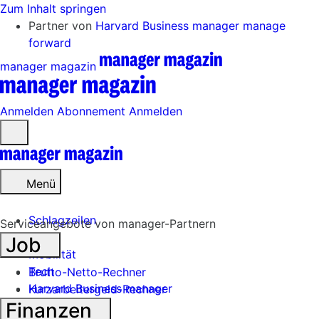
Zum Inhalt springen
Partner von
Harvard Business manager
manage
forward
manager magazin
Anmelden
Abonnement
Anmelden
Menü
öffnen
Menü
Schlagzeilen
Serviceangebote von manager-Partnern
Job
Mobilität
Tech
Brutto-Netto-Rechner
Harvard Business manager
Kurzarbeitergeld-Rechner
Finanzen
Handel