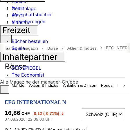
Banken
Börse
Geldanlage
Wirtschaftsbücher
Börse
Versicherungen
Industrie
Freizeit
Suche
Bücher bestellen
öffnen
Spiele
EFG INTERN
manager magazin
Börse
Aktien & Indizes
Inhaltepartner
DER SPIEGEL
The Economist
Alle Magazine der manager-Gruppe
Märkte
Aktien & Indizes
Anleihen & Zinsen
Fonds
Rohsto
EFG INTERNATIONAL N
16,86
CHF
-0,12 (-0,71%)
07.08.2026, 22:05:00 Uhr
ISIN: CH0022268228
Wertpapiertyp: Aktie