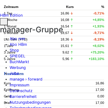
Zeitraum
Kurs
%
1 Tag
16,86
-0,71%
HBm Edition
1 Woche
16,08
+4,85%
1 Monat
16,54
+1,93%
manager-Gruppe
6 Monate
18,67
-9,71%
Abo mm
Lfd. Jahr (YTD)
18,36
-8,19%
Abo HBm
1 Jahr
15,61
+8,02%
Shop
3 Jahre
9,62
+75,20%
SPIEGEL
5 Jahre
5,96
+183,10%
BuchMarkt
Werbung
Jobs
Kursdaten
manage › forward
Kurs
16,86
Impressum
Eröffnung
17,00
Datenschutz
Barrierefreiheit
Geld
0,00
Nutzungsbedingungen
Brief
17,00