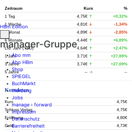
Zeitraum
Kurs
%
1 Tag
4,75€
+0,32%
1 Woche
4,81€
-1,34%
HBm Edition
1 Monat
4,89€
-2,85%
6 Monate
4,44€
+6,89%
manager-Gruppe
Lfd. Jahr (YTD)
4,64€
+2,47%
Abo mm
1 Jahr
3,71€
+27,89%
Abo HBm
3 Jahre
3,74€
+27,09%
Shop
5 Jahre
--
--
SPIEGEL
BuchMarkt
Kursdaten
Werbung
Jobs
Kurs
4,75€
manage › forward
Schluss Vortag
4,75€
Impressum
Eröffnung
4,80€
Datenschutz
Barrierefreiheit
Geld
4,73€