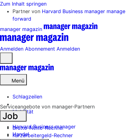
Zum Inhalt springen
Partner von
Harvard Business manager
manage
forward
manager magazin
Anmelden
Abonnement
Anmelden
Menü
öffnen
Menü
Schlagzeilen
Serviceangebote von manager-Partnern
Mobilität
Job
Tech
Harvard Business manager
Brutto-Netto-Rechner
Handel
Kurzarbeitergeld-Rechner