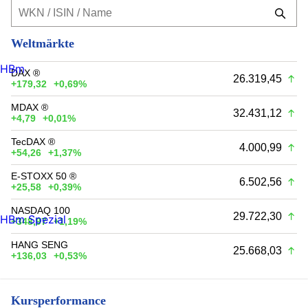
Weltmärkte
HBm
DAX ®
26.319,45
+179,32
+0,69%
MDAX ®
32.431,12
+4,79
+0,01%
TecDAX ®
4.000,99
+54,26
+1,37%
E-STOXX 50 ®
6.502,56
+25,58
+0,39%
NASDAQ 100
29.722,30
HBm Spezial
+348,97
+1,19%
HANG SENG
25.668,03
+136,03
+0,53%
Kursperformance