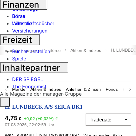
Banken
Finanzen
Geldanlage
Börse
Börse
Industrie
Wirtschaftsbücher
Versicherungen
Freizeit
Suche
öffnen
H. LUNDBEC
manager magazin
Börse
Aktien & Indizes
Bücher bestellen
Spiele
Inhaltepartner
DER SPIEGEL
The Economist
Märkte
Aktien & Indizes
Anleihen & Zinsen
Fonds
Rohsto
Alle Magazine der manager-Gruppe
H. LUNDBECK A/S SER.A DK1
4,75
€
+0,02 (+0,32%)
07.08.2026, 22:02:59 Uhr
WKN: A3DMBU
ISIN: DK0061804697
Wertpapiertyp: Aktie