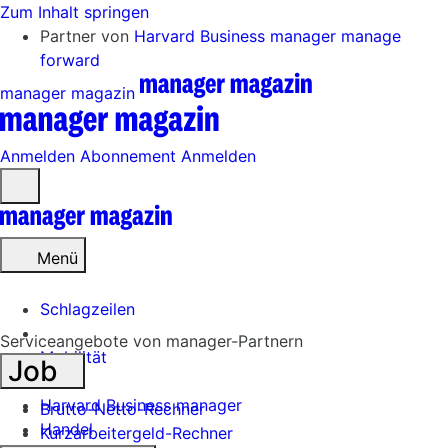
Zum Inhalt springen
Partner von
Harvard Business manager
manage
forward
manager magazin
Anmelden
Abonnement
Anmelden
Menü
öffnen
Menü
Schlagzeilen
Serviceangebote von manager-Partnern
Mobilität
Job
Tech
Harvard Business manager
Brutto-Netto-Rechner
Handel
Kurzarbeitergeld-Rechner