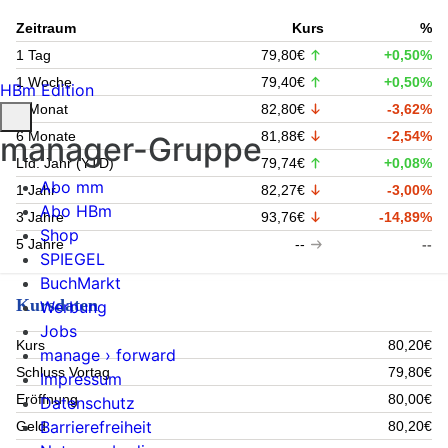
Zeitraum
Kurs
%
1 Tag
79,80€
+0,50%
1 Woche
79,40€
+0,50%
HBm Edition
1 Monat
82,80€
-3,62%
6 Monate
81,88€
-2,54%
manager-Gruppe
Lfd. Jahr (YTD)
79,74€
+0,08%
Abo mm
1 Jahr
82,27€
-3,00%
Abo HBm
3 Jahre
93,76€
-14,89%
Shop
5 Jahre
--
--
SPIEGEL
BuchMarkt
Kursdaten
Werbung
Jobs
Kurs
80,20€
manage › forward
Schluss Vortag
79,80€
Impressum
Eröffnung
80,00€
Datenschutz
Barrierefreiheit
Geld
80,20€