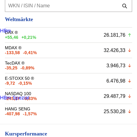
Weltmärkte
HBm
DAX ®
26.181,76
+55,46
+0,21%
MDAX ®
32.426,33
-133,58
-0,41%
TecDAX ®
3.946,73
-35,25
-0,89%
E-STOXX 50 ®
6.476,98
-9,72
-0,15%
NASDAQ 100
29.487,79
HBm Spezial
-245,37
-0,83%
HANG SENG
25.530,28
-407,98
-1,57%
Kursperformance