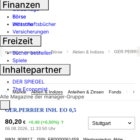
Banken
Finanzen
Geldanlage
Börse
Börse
Industrie
Wirtschaftsbücher
Versicherungen
Freizeit
Suche
öffnen
GER.PERRIE
manager magazin
Börse
Aktien & Indizes
Bücher bestellen
Spiele
Inhaltepartner
DER SPIEGEL
The Economist
Märkte
Aktien & Indizes
Anleihen & Zinsen
Fonds
Rohsto
Alle Magazine der manager-Gruppe
GER.PERRIER INH. EO 0,5
80,20
€
+0,40 (+0,50%)
06.08.2026, 11:33:50 Uhr
WKN: 908817
ISIN: FR0000061459
Wertpapiertyp: Aktie