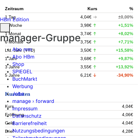
Zeitraum
Kurs
%
1 Tag
4,04€
±0,00%
HBm Edition
1 Woche
3,98€
+1,51%
1 Monat
3,74€
+8,02%
manager-Gruppe
6 Monate
3,75€
+7,71%
Abo mm
Lfd. Jahr (YTD)
3,50€
+15,58%
Abo HBm
1 Jahr
3,68€
+9,87%
Shop
3 Jahre
3,55€
+13,92%
SPIEGEL
5 Jahre
6,21€
-34,90%
BuchMarkt
Werbung
Jobs
Kursdaten
manage › forward
Kurs
4,04€
Impressum
Eröffnung
4,06€
Datenschutz
Barrierefreiheit
Geld
4,04€
Nutzungsbedingungen
Brief
4,28€