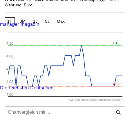
Währung: Euro
1T
3M
1J
5J
Max
manager magazin
4,10
4,10
4,08
4,05
4,03
4,02
Die reichsten Deutschen
4,00
vwd Vereinigte Wirtschaftsdienste GmbH