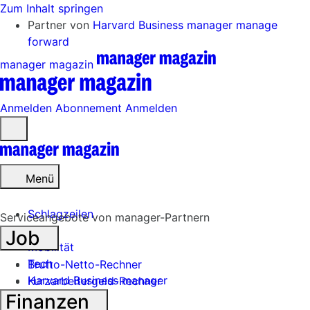
Zum Inhalt springen
Partner von
Harvard Business manager
manage
forward
manager magazin
Anmelden
Abonnement
Anmelden
Menü
öffnen
Menü
Schlagzeilen
Serviceangebote von manager-Partnern
Job
Mobilität
Tech
Brutto-Netto-Rechner
Harvard Business manager
Kurzarbeitergeld-Rechner
Finanzen
Handel