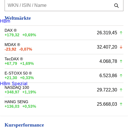
Weltmärkte
HBm
DAX ®
26.319,45
+179,32
+0,69%
MDAX ®
32.407,20
-23,92
-0,07%
TecDAX ®
4.068,78
+67,79
+1,69%
E-STOXX 50 ®
6.523,86
+21,30
+0,33%
HBm Spezial
NASDAQ 100
29.722,30
+348,97
+1,19%
HANG SENG
25.668,03
+136,03
+0,53%
Kursperformance