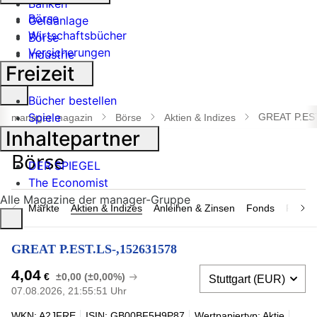
Banken
Börse
Geldanlage
Wirtschaftsbücher
Börse
Versicherungen
Industrie
Freizeit
Suche
Bücher bestellen
öffnen
Spiele
GREAT P.ES
manager magazin
Börse
Aktien & Indizes
Inhaltepartner
DER SPIEGEL
The Economist
Alle Magazine der manager-Gruppe
Märkte
Aktien & Indizes
Anleihen & Zinsen
Fonds
Rohsto
GREAT P.EST.LS-,152631578
4,04
€
±0,00 (±0,00%)
07.08.2026, 21:55:51 Uhr
WKN: A2JFRE
ISIN: GB00BF5H9P87
Wertpapiertyp: Aktie