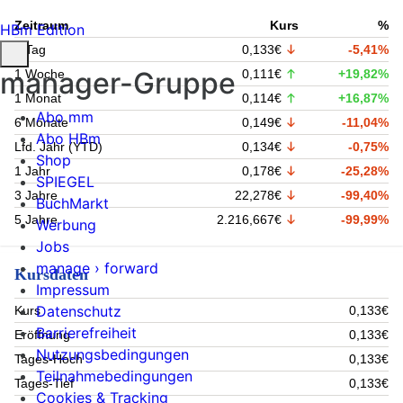
Zeitraum
Kurs
%
HBm Edition
1 Tag
0,133€
-5,41%
manager-Gruppe
1 Woche
0,111€
+19,82%
1 Monat
0,114€
+16,87%
Abo mm
6 Monate
0,149€
-11,04%
Abo HBm
Lfd. Jahr (YTD)
0,134€
-0,75%
Shop
1 Jahr
0,178€
-25,28%
SPIEGEL
3 Jahre
22,278€
-99,40%
BuchMarkt
5 Jahre
2.216,667€
-99,99%
Werbung
Jobs
manage › forward
Kursdaten
Impressum
Datenschutz
Kurs
0,133€
Barrierefreiheit
Eröffnung
0,133€
Nutzungsbedingungen
Tages-Hoch
0,133€
Teilnahmebedingungen
Tages-Tief
0,133€
Cookies & Tracking