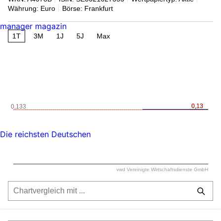
Währung: Euro
Börse: Frankfurt
manager magazin
1T
3M
1J
5J
Max
0,13
0,13
0,133
Die reichsten Deutschen
vwd Vereinigte Wirtschaftsdienste GmbH