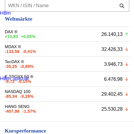
HBm
Weltmärkte
DAX ®
26.140,13
+13,83
+0,05%
MDAX ®
32.426,33
-133,58
-0,41%
TecDAX ®
3.946,73
-35,25
-0,89%
E-STOXX 50 ®
HBm Spezial
6.476,98
-9,72
-0,15%
NASDAQ 100
29.402,45
-85,34
-0,29%
HANG SENG
25.530,28
-407,98
-1,57%
Kursperformance