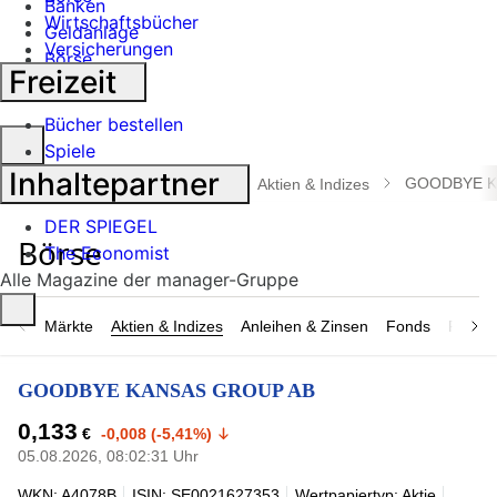
Banken
Wirtschaftsbücher
Geldanlage
Versicherungen
Börse
Freizeit
Industrie
Bücher bestellen
Suche
Spiele
öffnen
Inhaltepartner
GOODBYE K
manager magazin
Börse
Aktien & Indizes
DER SPIEGEL
The Economist
Alle Magazine der manager-Gruppe
Märkte
Aktien & Indizes
Anleihen & Zinsen
Fonds
Rohsto
GOODBYE KANSAS GROUP AB
0,133
€
-0,008 (-5,41%)
05.08.2026, 08:02:31 Uhr
WKN: A4078B
ISIN: SE0021627353
Wertpapiertyp: Aktie