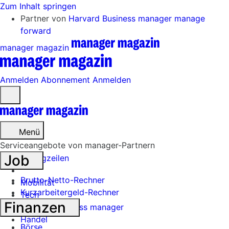
Zum Inhalt springen
Partner von
Harvard Business manager
manage
forward
manager magazin
Anmelden
Abonnement
Anmelden
Menü
öffnen
Menü
Serviceangebote von manager-Partnern
Job
Schlagzeilen
Brutto-Netto-Rechner
Mobilität
Kurzarbeitergeld-Rechner
Tech
Finanzen
Harvard Business manager
Handel
Börse