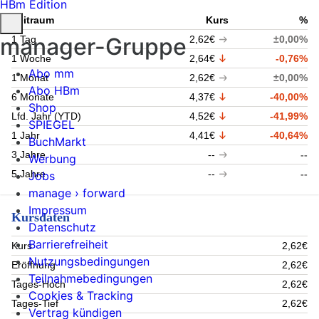
HBm Edition
Zeitraum
Kurs
%
manager-Gruppe
1 Tag
2,62€
±0,00%
1 Woche
2,64€
-0,76%
Abo mm
1 Monat
2,62€
±0,00%
Abo HBm
6 Monate
4,37€
-40,00%
Shop
Lfd. Jahr (YTD)
4,52€
-41,99%
SPIEGEL
1 Jahr
4,41€
-40,64%
BuchMarkt
3 Jahre
--
--
Werbung
5 Jahre
--
--
Jobs
manage › forward
Impressum
Kursdaten
Datenschutz
Barrierefreiheit
Kurs
2,62€
Nutzungsbedingungen
Eröffnung
2,62€
Teilnahmebedingungen
Tages-Hoch
2,62€
Cookies & Tracking
Tages-Tief
2,62€
Vertrag kündigen