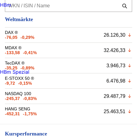
HBm
Weltmärkte
DAX ®
26.126,30
-76,05
-0,29%
MDAX ®
32.426,33
-133,58
-0,41%
TecDAX ®
3.946,73
-35,25
-0,89%
HBm Spezial
E-STOXX 50 ®
6.476,98
-9,72
-0,15%
NASDAQ 100
29.487,79
-245,37
-0,83%
HANG SENG
25.463,51
-452,31
-1,75%
Kursperformance