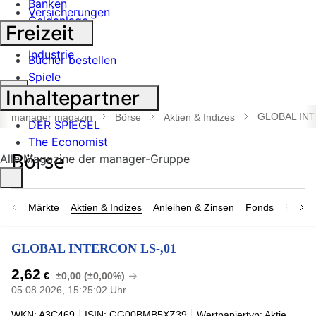
Banken
Versicherungen
Geldanlage
Freizeit
Börse
Industrie
Bücher bestellen
Spiele
Suche
Inhaltepartner
öffnen
GLOBAL INT
manager magazin
Börse
Aktien & Indizes
DER SPIEGEL
The Economist
Alle Magazine der manager-Gruppe
Märkte
Aktien & Indizes
Anleihen & Zinsen
Fonds
Rohsto
GLOBAL INTERCON LS-,01
2,62
€
±0,00 (±0,00%)
05.08.2026, 15:25:02 Uhr
WKN: A3C469
ISIN: GG00BMB5XZ39
Wertpapiertyp: Aktie