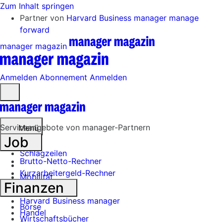
Zum Inhalt springen
Partner von
Harvard Business manager
manage
forward
manager magazin
Anmelden
Abonnement
Anmelden
Menü
öffnen
Serviceangebote von manager-Partnern
Menü
Job
Schlagzeilen
Brutto-Netto-Rechner
Kurzarbeitergeld-Rechner
Mobilität
Finanzen
Tech
Harvard Business manager
Börse
Handel
Wirtschaftsbücher