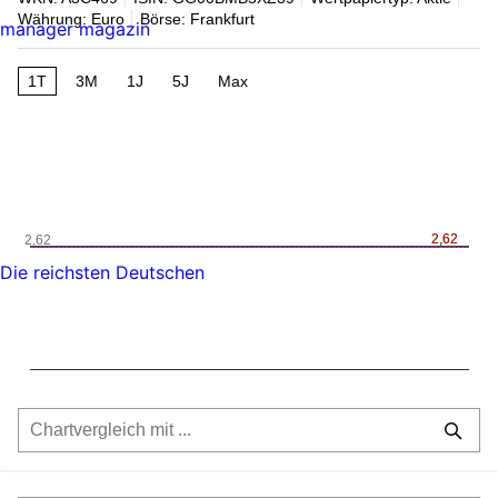
Währung: Euro
Börse: Frankfurt
manager magazin
1T
3M
1J
5J
Max
2,62
2,62
2,62
Die reichsten Deutschen