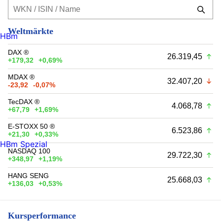
Weltmärkte
HBm
DAX ®
26.319,45
+179,32
+0,69%
MDAX ®
32.407,20
-23,92
-0,07%
TecDAX ®
4.068,78
+67,79
+1,69%
E-STOXX 50 ®
6.523,86
+21,30
+0,33%
HBm Spezial
NASDAQ 100
29.722,30
+348,97
+1,19%
HANG SENG
25.668,03
+136,03
+0,53%
Kursperformance