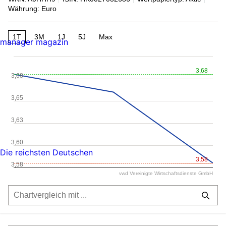
Währung: Euro
1T
3M
1J
5J
Max
manager magazin
3,68
3,68
3,65
3,63
3,60
Die reichsten Deutschen
3,58
3,58
vwd Vereinigte Wirtschaftsdienste GmbH