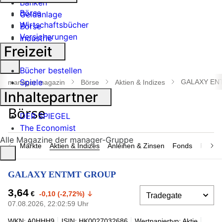
Banken
Börse
Geldanlage
Wirtschaftsbücher
Börse
Versicherungen
Industrie
Freizeit
Suche
Bücher bestellen
öffnen
Spiele
GALAXY EN
manager magazin
Börse
Aktien & Indizes
Inhaltepartner
DER SPIEGEL
The Economist
Alle Magazine der manager-Gruppe
Märkte
Aktien & Indizes
Anleihen & Zinsen
Fonds
Rohsto
GALAXY ENTMT GROUP
3,64
€
-0,10 (-2,72%)
07.08.2026, 22:02:59 Uhr
WKN: A0HHH9
ISIN: HK0027032686
Wertpapiertyp: Aktie