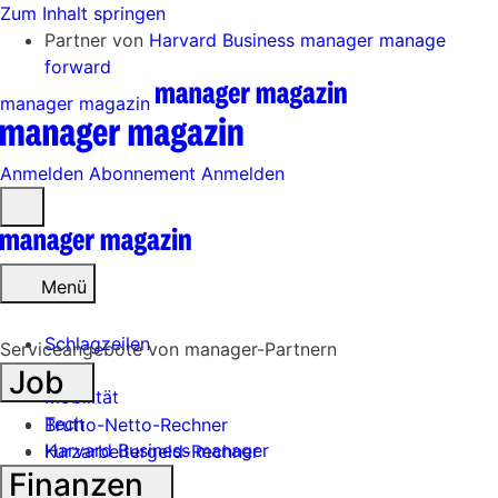
Zum Inhalt springen
Partner von
Harvard Business manager
manage
forward
manager magazin
Anmelden
Abonnement
Anmelden
Menü
öffnen
Menü
Schlagzeilen
Serviceangebote von manager-Partnern
Job
Mobilität
Tech
Brutto-Netto-Rechner
Harvard Business manager
Kurzarbeitergeld-Rechner
Finanzen
Handel