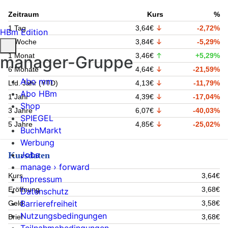
Zeitraum
Kurs
%
1 Tag
3,64€
-2,72%
HBm Edition
1 Woche
3,84€
-5,29%
1 Monat
3,46€
+5,29%
manager-Gruppe
6 Monate
4,64€
-21,59%
Abo mm
Lfd. Jahr (YTD)
4,13€
-11,79%
Abo HBm
1 Jahr
4,39€
-17,04%
Shop
3 Jahre
6,07€
-40,03%
SPIEGEL
5 Jahre
4,85€
-25,02%
BuchMarkt
Werbung
Jobs
Kursdaten
manage › forward
Kurs
3,64€
Impressum
Eröffnung
3,68€
Datenschutz
Barrierefreiheit
Geld
3,58€
Nutzungsbedingungen
Brief
3,68€