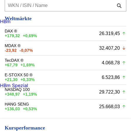
Weltmärkte
HBm
DAX ®
26.319,45
+179,32
+0,69%
MDAX ®
32.407,20
-23,92
-0,07%
TecDAX ®
4.068,78
+67,79
+1,69%
E-STOXX 50 ®
6.523,86
+21,30
+0,33%
HBm Spezial
NASDAQ 100
29.722,30
+348,97
+1,19%
HANG SENG
25.668,03
+136,03
+0,53%
Kursperformance