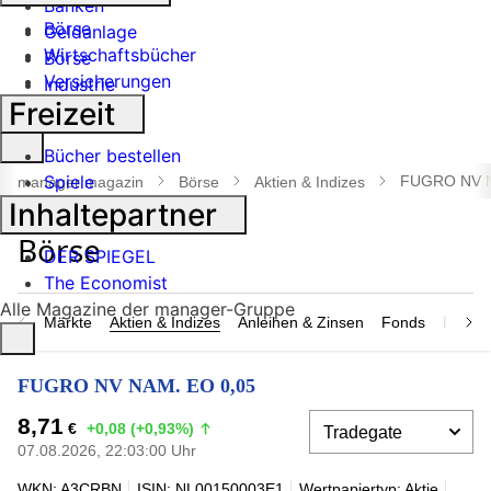
Banken
Börse
Geldanlage
Wirtschaftsbücher
Börse
Versicherungen
Industrie
Freizeit
Suche
Bücher bestellen
öffnen
Spiele
FUGRO NV N
manager magazin
Börse
Aktien & Indizes
Inhaltepartner
DER SPIEGEL
The Economist
Alle Magazine der manager-Gruppe
Märkte
Aktien & Indizes
Anleihen & Zinsen
Fonds
Rohsto
FUGRO NV NAM. EO 0,05
8,71
€
+0,08 (+0,93%)
07.08.2026, 22:03:00 Uhr
WKN: A3CRBN
ISIN: NL00150003E1
Wertpapiertyp: Aktie