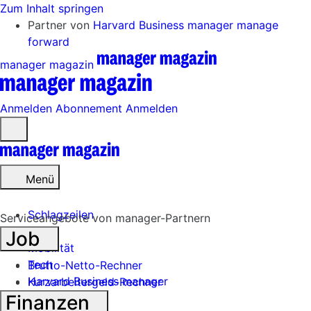
Zum Inhalt springen
Partner von
Harvard Business manager
manage
forward
manager magazin
Anmelden
Abonnement
Anmelden
Menü
öffnen
Menü
Schlagzeilen
Serviceangebote von manager-Partnern
Job
Mobilität
Tech
Brutto-Netto-Rechner
Harvard Business manager
Kurzarbeitergeld-Rechner
Finanzen
Handel