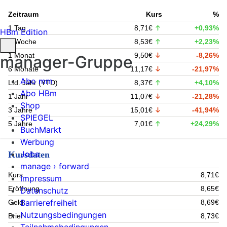
Zeitraum
Kurs
%
1 Tag
8,71€
+0,93%
HBm Edition
1 Woche
8,53€
+2,23%
1 Monat
9,50€
-8,26%
manager-Gruppe
6 Monate
11,17€
-21,97%
Abo mm
Lfd. Jahr (YTD)
8,37€
+4,10%
Abo HBm
1 Jahr
11,07€
-21,28%
Shop
3 Jahre
15,01€
-41,94%
SPIEGEL
5 Jahre
7,01€
+24,29%
BuchMarkt
Werbung
Jobs
Kursdaten
manage › forward
Kurs
8,71€
Impressum
Eröffnung
8,65€
Datenschutz
Barrierefreiheit
Geld
8,69€
Nutzungsbedingungen
Brief
8,73€