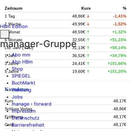
Zeitraum
Kurs
%
1 Tag
48,86€
-1,41%
1 Woche
49,99€
-1,52%
HBm Edition
1 Monat
48,59€
+1,32%
6 Monate
32,55€
+51,23%
manager-Gruppe
Lfd. Jahr (YTD)
31,13€
+58,14%
Abo mm
1 Jahr
36,52€
+34,79%
Abo HBm
3 Jahre
24,41€
+101,66%
Shop
5 Jahre
19,60€
+151,20%
SPIEGEL
BuchMarkt
Kursdaten
Werbung
Jobs
Kurs
48,17€
manage › forward
Schluss Vortag
48,86€
Impressum
Eröffnung
48,17€
Datenschutz
Barrierefreiheit
Geld
48,17€