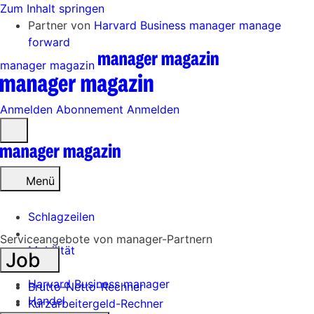
Zum Inhalt springen
Partner von
Harvard Business manager
manage
forward
manager magazin
Anmelden
Abonnement
Anmelden
Menü
öffnen
Menü
Schlagzeilen
Serviceangebote von manager-Partnern
Mobilität
Job
Tech
Harvard Business manager
Brutto-Netto-Rechner
Handel
Kurzarbeitergeld-Rechner