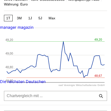
Währung: Euro
1T
3M
1J
5J
Max
manager magazin
49,20
49,20
49,00
48,80
48,67
48,60
Die reichsten Deutschen
vwd Vereinigte Wirtschaftsdienste GmbH