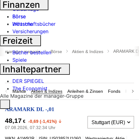
Banken
Finanzen
Geldanlage
Börse
Börse
Industrie
Wirtschaftsbücher
Versicherungen
Freizeit
Suche
öffnen
ARAMARK DL
manager magazin
Börse
Aktien & Indizes
Bücher bestellen
Spiele
Inhaltepartner
DER SPIEGEL
The Economist
Märkte
Aktien & Indizes
Anleihen & Zinsen
Fonds
Rohsto
Alle Magazine der manager-Gruppe
ARAMARK DL -,01
48,17
€
-0,69 (-1,41%)
07.08.2026, 07:32:34 Uhr
WKN: A1W92R
ISIN: US03852U1060
Wertpapiertyp: Aktie