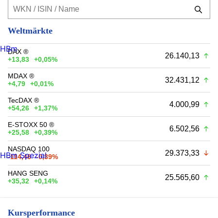
Weltmärkte
HBm
DAX ®
26.140,13
+13,83
+0,05%
MDAX ®
32.431,12
+4,79
+0,01%
TecDAX ®
4.000,99
+54,26
+1,37%
E-STOXX 50 ®
6.502,56
+25,58
+0,39%
NASDAQ 100
29.373,33
HBm Spezial
-114,46
-0,39%
HANG SENG
25.565,60
+35,32
+0,14%
Kursperformance