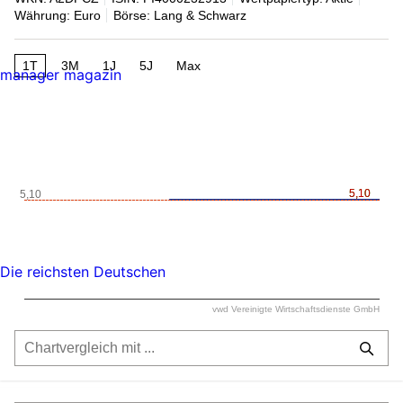
Währung: Euro
Börse: Lang & Schwarz
1T
3M
1J
5J
Max
manager magazin
5,10
5,10
5,10
Die reichsten Deutschen
vwd Vereinigte Wirtschaftsdienste GmbH