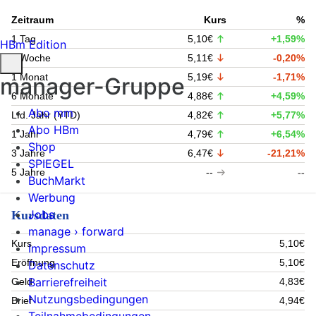
Zeitraum
Kurs
%
1 Tag
5,10€
+1,59%
HBm Edition
1 Woche
5,11€
-0,20%
1 Monat
5,19€
-1,71%
manager-Gruppe
6 Monate
4,88€
+4,59%
Abo mm
Lfd. Jahr (YTD)
4,82€
+5,77%
Abo HBm
1 Jahr
4,79€
+6,54%
Shop
3 Jahre
6,47€
-21,21%
SPIEGEL
5 Jahre
--
--
BuchMarkt
Werbung
Jobs
Kursdaten
manage › forward
Kurs
5,10€
Impressum
Eröffnung
5,10€
Datenschutz
Barrierefreiheit
Geld
4,83€
Nutzungsbedingungen
Brief
4,94€