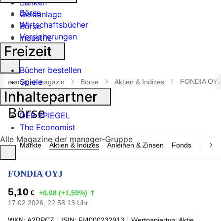
Banken
Börse
Geldanlage
Wirtschaftsbücher
Börse
Versicherungen
Industrie
Freizeit
Suche
Bücher bestellen
öffnen
Spiele
FONDIA OYJ
manager magazin
Börse
Aktien & Indizes
Inhaltepartner
DER SPIEGEL
The Economist
Alle Magazine der manager-Gruppe
Märkte
Aktien & Indizes
Anleihen & Zinsen
Fonds
Rohsto
FONDIA OYJ
5,10
€
+0,08 (+1,59%)
17.02.2026, 22:58:13 Uhr
WKN: A2DPCZ
ISIN: FI4000232913
Wertpapiertyp: Aktie