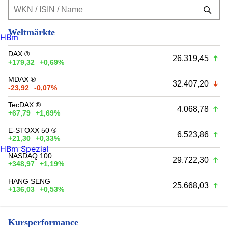
Weltmärkte
HBm
DAX ®
26.319,45
+179,32
+0,69%
MDAX ®
32.407,20
-23,92
-0,07%
TecDAX ®
4.068,78
+67,79
+1,69%
E-STOXX 50 ®
6.523,86
+21,30
+0,33%
HBm Spezial
NASDAQ 100
29.722,30
+348,97
+1,19%
HANG SENG
25.668,03
+136,03
+0,53%
Kursperformance