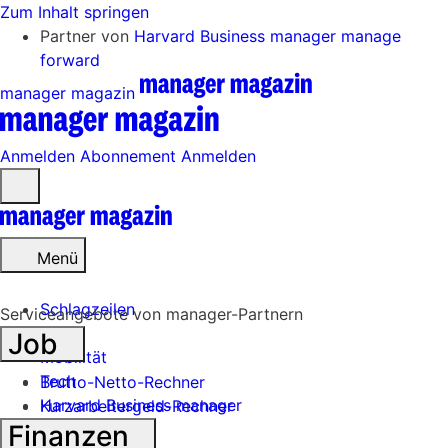
Zum Inhalt springen
Partner von
Harvard Business manager
manage
forward
manager magazin
Anmelden
Abonnement
Anmelden
Menü
öffnen
Menü
Schlagzeilen
Serviceangebote von manager-Partnern
Job
Mobilität
Tech
Brutto-Netto-Rechner
Harvard Business manager
Kurzarbeitergeld-Rechner
Finanzen
Handel