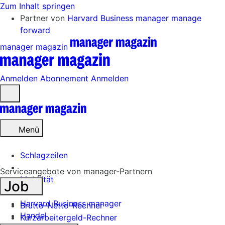
Zum Inhalt springen
Partner von
Harvard Business manager
manage
forward
manager magazin
Anmelden
Abonnement
Anmelden
Menü
öffnen
Menü
Schlagzeilen
Serviceangebote von manager-Partnern
Mobilität
Job
Tech
Harvard Business manager
Brutto-Netto-Rechner
Handel
Kurzarbeitergeld-Rechner