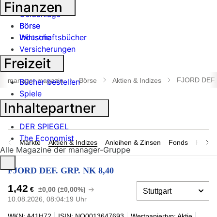
Banken
Finanzen
Geldanlage
Börse
Börse
Industrie
Wirtschaftsbücher
Versicherungen
Freizeit
Suche
öffnen
FJORD DEF. 
manager magazin
Börse
Aktien & Indizes
Bücher bestellen
Spiele
Inhaltepartner
DER SPIEGEL
The Economist
Märkte
Aktien & Indizes
Anleihen & Zinsen
Fonds
Rohsto
Alle Magazine der manager-Gruppe
FJORD DEF. GRP. NK 8,40
1,42
€
±0,00 (±0,00%)
10.08.2026, 08:04:19 Uhr
WKN: A41H72
ISIN: NO0013647693
Wertpapiertyp: Aktie