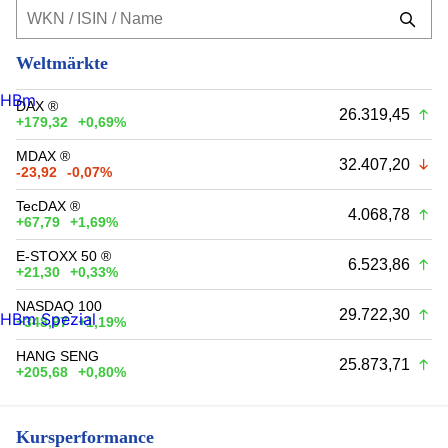
Weltmärkte
HBm
DAX ®
26.319,45
+179,32
+0,69%
MDAX ®
32.407,20
-23,92
-0,07%
TecDAX ®
4.068,78
+67,79
+1,69%
E-STOXX 50 ®
6.523,86
+21,30
+0,33%
NASDAQ 100
29.722,30
HBm Spezial
+348,97
+1,19%
HANG SENG
25.873,71
+205,68
+0,80%
Kursperformance