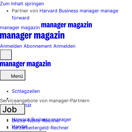
Zum Inhalt springen
Partner von
Harvard Business manager
manage
forward
manager magazin
Anmelden
Abonnement
Anmelden
Menü
öffnen
Menü
Schlagzeilen
Serviceangebote von manager-Partnern
Mobilität
Job
Tech
Harvard Business manager
Brutto-Netto-Rechner
Handel
Kurzarbeitergeld-Rechner