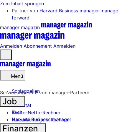
Zum Inhalt springen
Partner von
Harvard Business manager
manage
forward
manager magazin
Anmelden
Abonnement
Anmelden
Menü
öffnen
Menü
Schlagzeilen
Serviceangebote von manager-Partnern
Job
Mobilität
Tech
Brutto-Netto-Rechner
Harvard Business manager
Kurzarbeitergeld-Rechner
Finanzen
Handel