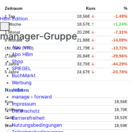
Zeitraum
Kurs
%
1 Tag
18,56€
-1,49%
HBm Edition
1 Woche
18,57€
+1,24%
1 Monat
20,28€
-7,31%
manager-Gruppe
6 Monate
21,88€
-14,09%
Abo mm
Lfd. Jahr (YTD)
21,79€
-13,72%
Abo HBm
1 Jahr
26,84€
-29,96%
Shop
3 Jahre
33,75€
-44,29%
SPIEGEL
5 Jahre
24,67€
-23,78%
BuchMarkt
Werbung
Jobs
Kursdaten
manage › forward
Kurs
18,56€
Impressum
Eröffnung
18,70€
Datenschutz
Barrierefreiheit
Geld
18,52€
Nutzungsbedingungen
Brief
18,59€