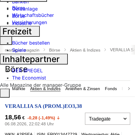
Banken
Börse
Geldanlage
Wirtschaftsbücher
Börse
Versicherungen
Industrie
Freizeit
Suche
Bücher bestellen
öffnen
Spiele
VERALLIA S
manager magazin
Börse
Aktien & Indizes
Inhaltepartner
DER SPIEGEL
The Economist
Alle Magazine der manager-Gruppe
Märkte
Aktien & Indizes
Anleihen & Zinsen
Fonds
Rohsto
VERALLIA SA (PROM.)EO3,38
18,56
€
-0,28 (-1,49%)
06.08.2026, 22:02:48 Uhr
WKN: A2PSEA
ISIN: FR0013447729
Wertpapiertyp: Aktie