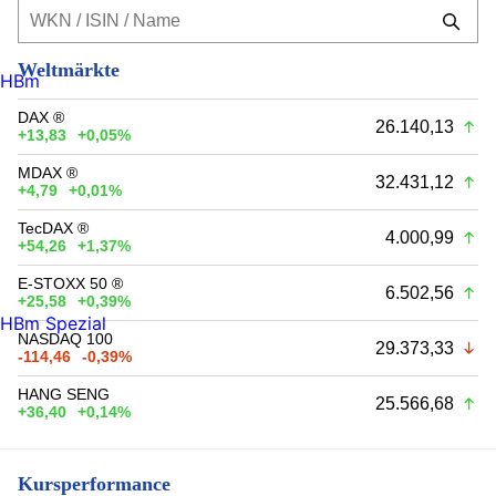
Weltmärkte
HBm
DAX ®
26.140,13
+13,83
+0,05%
MDAX ®
32.431,12
+4,79
+0,01%
TecDAX ®
4.000,99
+54,26
+1,37%
E-STOXX 50 ®
6.502,56
+25,58
+0,39%
HBm Spezial
NASDAQ 100
29.373,33
-114,46
-0,39%
HANG SENG
25.566,68
+36,40
+0,14%
Kursperformance