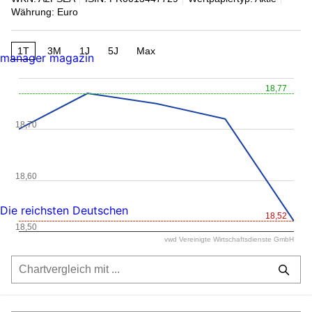
Währung: Euro
1T
3M
1J
5J
Max
manager magazin
18,77
18,70
18,60
Die reichsten Deutschen
18,52
18,50
vwd Vereinigte Wirtschaftsdienste GmbH