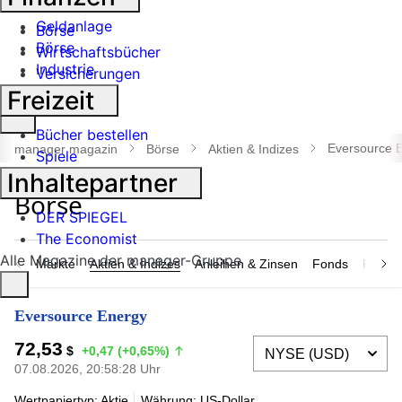
Banken
Geldanlage
Börse
Börse
Wirtschaftsbücher
Industrie
Versicherungen
Freizeit
Suche
Bücher bestellen
öffnen
Eversource 
manager magazin
Börse
Aktien & Indizes
Spiele
Inhaltepartner
DER SPIEGEL
The Economist
Alle Magazine der manager-Gruppe
Märkte
Aktien & Indizes
Anleihen & Zinsen
Fonds
Rohsto
Eversource Energy
72,53
$
+0,47 (+0,65%)
07.08.2026, 20:58:28 Uhr
Wertpapiertyp: Aktie
Währung: US-Dollar