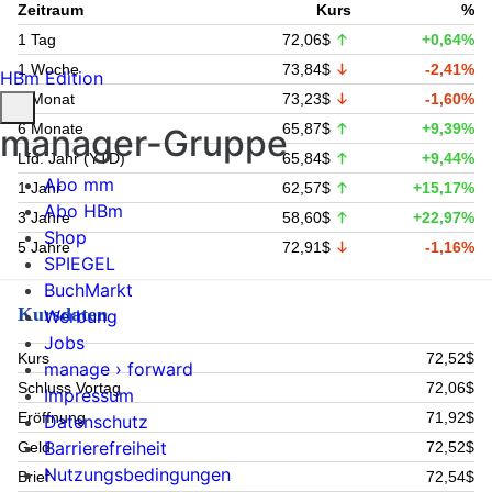
Zeitraum
Kurs
%
1 Tag
72,06$
+0,64%
1 Woche
73,84$
-2,41%
HBm Edition
1 Monat
73,23$
-1,60%
6 Monate
65,87$
+9,39%
manager-Gruppe
Lfd. Jahr (YTD)
65,84$
+9,44%
Abo mm
1 Jahr
62,57$
+15,17%
Abo HBm
3 Jahre
58,60$
+22,97%
Shop
5 Jahre
72,91$
-1,16%
SPIEGEL
BuchMarkt
Kursdaten
Werbung
Jobs
Kurs
72,52$
manage › forward
Schluss Vortag
72,06$
Impressum
Eröffnung
71,92$
Datenschutz
Barrierefreiheit
Geld
72,52$
Nutzungsbedingungen
Brief
72,54$