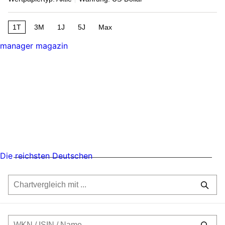
1T
3M
1J
5J
Max
manager magazin
Die reichsten Deutschen