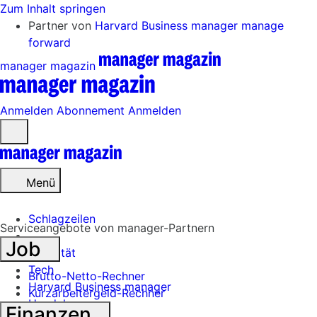
Zum Inhalt springen
Partner von
Harvard Business manager
manage
forward
manager magazin
Anmelden
Abonnement
Anmelden
Menü
öffnen
Menü
Schlagzeilen
Serviceangebote von manager-Partnern
Job
Mobilität
Tech
Brutto-Netto-Rechner
Harvard Business manager
Kurzarbeitergeld-Rechner
Handel
Finanzen