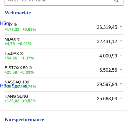
Weltmärkte
HBm
DAX ®
26.319,45
+179,32
+0,69%
MDAX ®
32.431,12
+4,79
+0,01%
TecDAX ®
4.000,99
+54,26
+1,37%
E-STOXX 50 ®
6.502,56
+25,58
+0,39%
NASDAQ 100
29.597,94
HBm Spezial
+224,60
+0,76%
HANG SENG
25.668,03
+136,03
+0,53%
Kursperformance