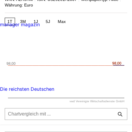
Währung: Euro
1T
3M
1J
5J
Max
manager magazin
98,00
98,00
98,00
Die reichsten Deutschen
vwd Vereinigte Wirtschaftsdienste GmbH