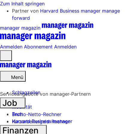
Zum Inhalt springen
Partner von
Harvard Business manager
manage
forward
manager magazin
Anmelden
Abonnement
Anmelden
Menü
öffnen
Menü
Schlagzeilen
Serviceangebote von manager-Partnern
Job
Mobilität
Tech
Brutto-Netto-Rechner
Harvard Business manager
Kurzarbeitergeld-Rechner
Finanzen
Handel