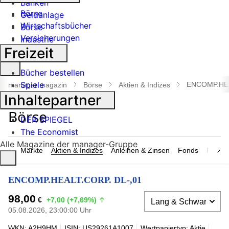
Banken
Börse
Geldanlage
Wirtschaftsbücher
Börse
Versicherungen
Industrie
Freizeit
Suche
Bücher bestellen
öffnen
Spiele
ENCOMP.HEA
manager magazin
Börse
Aktien & Indizes
Inhaltepartner
DER SPIEGEL
The Economist
Alle Magazine der manager-Gruppe
Märkte
Aktien & Indizes
Anleihen & Zinsen
Fonds
Rohsto
ENCOMP.HEALT.CORP. DL-,01
98,00
€
+7,00 (+7,69%)
05.08.2026, 23:00:00 Uhr
WKN: A2H9HM
ISIN: US29261A1007
Wertpapiertyp: Aktie