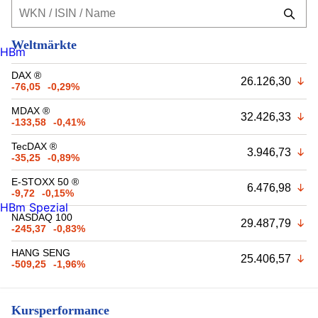
Weltmärkte
HBm
DAX ®
26.126,30
-76,05
-0,29%
MDAX ®
32.426,33
-133,58
-0,41%
TecDAX ®
3.946,73
-35,25
-0,89%
E-STOXX 50 ®
6.476,98
-9,72
-0,15%
HBm Spezial
NASDAQ 100
29.487,79
-245,37
-0,83%
HANG SENG
25.406,57
-509,25
-1,96%
Kursperformance