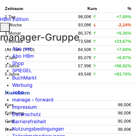
Zeitraum
Kurs
%
1 Tag
98,00€
+7,69%
HBm Edition
1 Woche
93,08€
-2,24%
1 Monat
86,37€
+5,36%
manager-Gruppe
6 Monate
73,58€
+23,67%
Abo mm
Lfd. Jahr (YTD)
84,50€
+7,69%
Abo HBm
1 Jahr
85,07€
+6,97%
Shop
3 Jahre
57,99€
+56,92%
SPIEGEL
5 Jahre
49,54€
+83,70%
BuchMarkt
Werbung
Jobs
Kursdaten
manage › forward
Kurs
98,00€
Impressum
Eröffnung
98,00€
Datenschutz
Barrierefreiheit
Geld
95,00€
Nutzungsbedingungen
Brief
98,00€