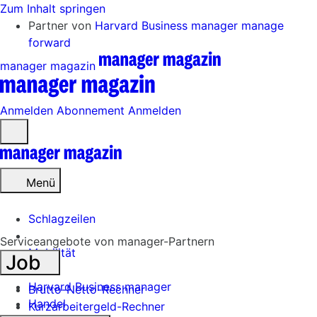
Zum Inhalt springen
Partner von
Harvard Business manager
manage
forward
manager magazin
Anmelden
Abonnement
Anmelden
Menü
öffnen
Menü
Schlagzeilen
Serviceangebote von manager-Partnern
Mobilität
Job
Tech
Harvard Business manager
Brutto-Netto-Rechner
Handel
Kurzarbeitergeld-Rechner