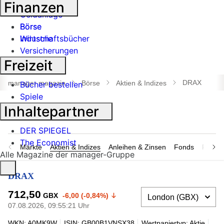
Banken
Finanzen
Geldanlage
Börse
Börse
Industrie
Wirtschaftsbücher
Versicherungen
Freizeit
Suche
öffnen
DRAX
manager magazin
Börse
Aktien & Indizes
Bücher bestellen
Spiele
Inhaltepartner
DER SPIEGEL
The Economist
Märkte
Aktien & Indizes
Anleihen & Zinsen
Fonds
Rohsto
Alle Magazine der manager-Gruppe
DRAX
712,50
GBX
-6,00 (-0,84%)
07.08.2026, 09:55:21 Uhr
WKN: A0MK9W
ISIN: GB00B1VNSX38
Wertpapiertyp: Aktie