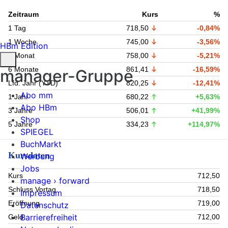
Zeitraum
Kurs
%
1 Tag
718,50
-0,84%
1 Woche
745,00
-3,56%
HBm Edition
1 Monat
758,00
-5,21%
6 Monate
861,41
-16,59%
manager-Gruppe
Lfd. Jahr (YTD)
820,25
-12,41%
Abo mm
1 Jahr
680,22
+5,63%
Abo HBm
3 Jahre
506,01
+41,99%
Shop
5 Jahre
334,23
+114,97%
SPIEGEL
BuchMarkt
Kursdaten
Werbung
Jobs
Kurs
712,50
manage › forward
Schluss Vortag
718,50
Impressum
Eröffnung
719,00
Datenschutz
Barrierefreiheit
Geld
712,00