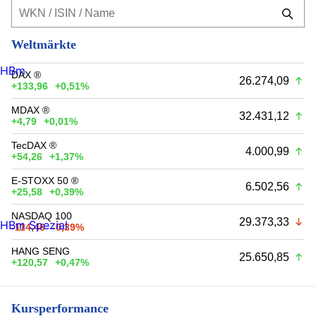
Weltmärkte
HBm
DAX ®
26.274,09
+133,96
+0,51%
MDAX ®
32.431,12
+4,79
+0,01%
TecDAX ®
4.000,99
+54,26
+1,37%
E-STOXX 50 ®
6.502,56
+25,58
+0,39%
NASDAQ 100
29.373,33
HBm Spezial
-114,46
-0,39%
HANG SENG
25.650,85
+120,57
+0,47%
Kursperformance