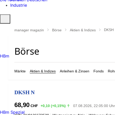
Industrie
Suche
öffnen
DKSH
manager magazin
Börse
Aktien & Indizes
HBm
Märkte
Aktien & Indizes
Anleihen & Zinsen
Fonds
Rohs
DKSH N
68,90
CHF
+0,10 (+0,15%)
07.08.2026, 22:05:00 Uhr
HBm Spezial