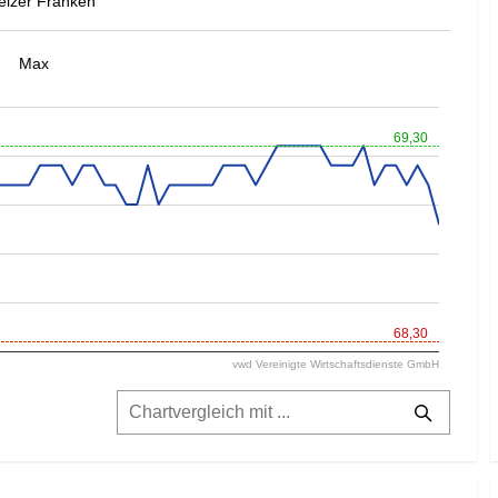
izer Franken
Max
69,30
68,30
vwd Vereinigte Wirtschaftsdienste GmbH