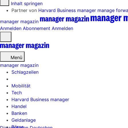
Zum Inhalt springen
Partner von
Harvard Business manager
manage forw
manager magazin
Anmelden
Abonnement
Anmelden
Menü
öffnen
Menü
manager magazin
Schlagzeilen
Mobilität
Tech
Harvard Business manager
Handel
Banken
Geldanlage
Börse
Die reichsten Deutschen