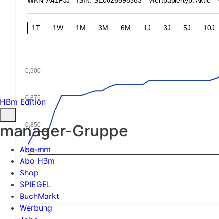
WKN: A41PJJ
ISIN: SE0026598583
Wertpapiertyp: Aktie
1T
1W
1M
3M
6M
1J
3J
5J
10J
0,900
0,875
HBm Edition
0,850
manager-Gruppe
Abo mm
0,825
Abo HBm
Shop
SPIEGEL
BuchMarkt
Werbung