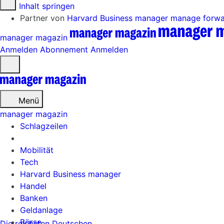
Zum Inhalt springen
Partner von
Harvard Business manager
manage forw
manager magazin
Anmelden
Abonnement
Anmelden
Menü
öffnen
Menü
manager magazin
Schlagzeilen
Mobilität
Tech
Harvard Business manager
Handel
Banken
Geldanlage
Börse
Die reichsten Deutschen