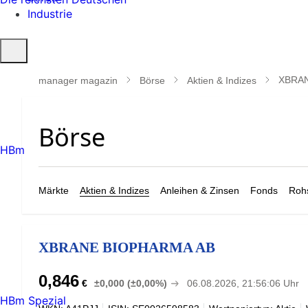
Industrie
Suche
öffnen
XBRAN
manager magazin
Börse
Aktien & Indizes
HBm
Märkte
Aktien & Indizes
Anleihen & Zinsen
Fonds
Rohs
XBRANE BIOPHARMA AB
0,846
€
±0,000 (±0,00%)
06.08.2026, 21:56:06 Uhr
HBm Spezial