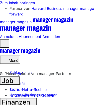
Zum Inhalt springen
Partner von
Harvard Business manager
manage
forward
manager magazin
Anmelden
Abonnement
Anmelden
Menü
öffnen
Menü
Schlagzeilen
Serviceangebote von manager-Partnern
Job
Mobilität
Tech
Brutto-Netto-Rechner
Harvard Business manager
Kurzarbeitergeld-Rechner
Finanzen
Handel