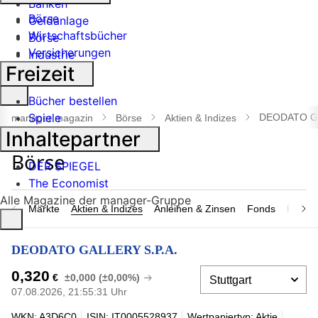
Banken
Börse
Geldanlage
Wirtschaftsbücher
Börse
Versicherungen
Industrie
Freizeit
Suche
Bücher bestellen
öffnen
Spiele
DEODATO GA
manager magazin
Börse
Aktien & Indizes
Inhaltepartner
DER SPIEGEL
The Economist
Alle Magazine der manager-Gruppe
Märkte
Aktien & Indizes
Anleihen & Zinsen
Fonds
Rohsto
DEODATO GALLERY S.P.A.
0,320
€
±0,000 (±0,00%)
07.08.2026, 21:55:31 Uhr
WKN: A3D6C0
ISIN: IT0005528937
Wertpapiertyp: Aktie