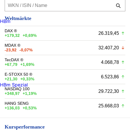
Weltmärkte
HBm
DAX ®
26.319,45
+179,32
+0,69%
MDAX ®
32.407,20
-23,92
-0,07%
TecDAX ®
4.068,78
+67,79
+1,69%
E-STOXX 50 ®
6.523,86
+21,30
+0,33%
HBm Spezial
NASDAQ 100
29.722,30
+348,97
+1,19%
HANG SENG
25.668,03
+136,03
+0,53%
Kursperformance