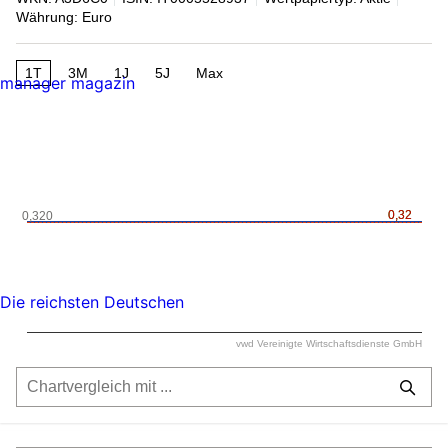
Währung: Euro
1T
3M
1J
5J
Max
manager magazin
0,32
0,32
0,320
Die reichsten Deutschen
vwd Vereinigte Wirtschaftsdienste GmbH