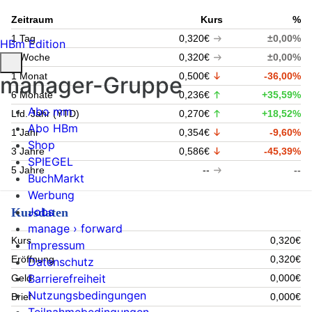
Zeitraum
Kurs
%
1 Tag
0,320€
±0,00%
HBm Edition
1 Woche
0,320€
±0,00%
1 Monat
0,500€
-36,00%
manager-Gruppe
6 Monate
0,236€
+35,59%
Abo mm
Lfd. Jahr (YTD)
0,270€
+18,52%
Abo HBm
1 Jahr
0,354€
-9,60%
Shop
3 Jahre
0,586€
-45,39%
SPIEGEL
5 Jahre
--
--
BuchMarkt
Werbung
Jobs
Kursdaten
manage › forward
Kurs
0,320€
Impressum
Eröffnung
0,320€
Datenschutz
Barrierefreiheit
Geld
0,000€
Nutzungsbedingungen
Brief
0,000€