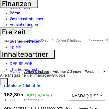
Banken
Finanzen
Geldanlage
Börse
Börse
Industrie
Wirtschaftsbücher
Versicherungen
Freizeit
Suche
öffnen
Coinbase Glo
manager magazin
Börse
Aktien & Indizes
Bücher bestellen
Spiele
Inhaltepartner
DER SPIEGEL
The Economist
Märkte
Aktien & Indizes
Anleihen & Zinsen
Fonds
Rohsto
Alle Magazine der manager-Gruppe
Coinbase Global Inc
152,30
$
+6,89 (+4,74%)
07.08.2026, 17:53:22 Uhr
WKN: A2QP7J
ISIN: US19260Q1076
Wertpapiertyp: Aktie