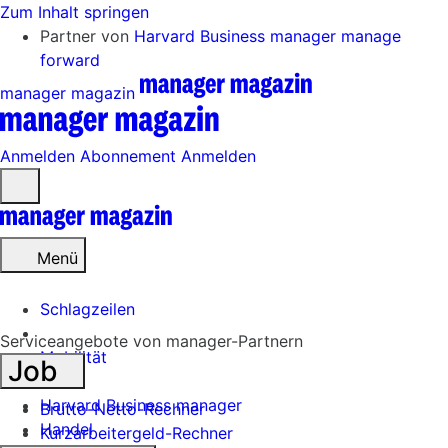
Zum Inhalt springen
Partner von
Harvard Business manager
manage
forward
manager magazin
Anmelden
Abonnement
Anmelden
Menü
öffnen
Menü
Schlagzeilen
Serviceangebote von manager-Partnern
Mobilität
Job
Tech
Harvard Business manager
Brutto-Netto-Rechner
Handel
Kurzarbeitergeld-Rechner