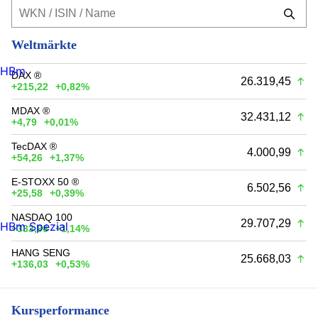
Weltmärkte
HBm
DAX ®
26.319,45
+215,22
+0,82%
MDAX ®
32.431,12
+4,79
+0,01%
TecDAX ®
4.000,99
+54,26
+1,37%
E-STOXX 50 ®
6.502,56
+25,58
+0,39%
NASDAQ 100
29.707,29
HBm Spezial
+333,96
+1,14%
HANG SENG
25.668,03
+136,03
+0,53%
Kursperformance