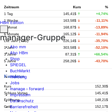
Zeitraum
Kurs
%
1 Tag
145,41$
+4,74%
1 Woche
163,58$
-11,11%
HBm Edition
1 Monat
168,87$
-13,89%
6 Monate
165,12$
-11,94%
manager-Gruppe
Lfd. Jahr (YTD)
226,14$
-35,70%
Abo mm
1 Jahr
303,58$
-52,10%
Abo HBm
3 Jahre
87,31$
+66,54%
Shop
5 Jahre
258,26$
-43,70%
SPIEGEL
BuchMarkt
Kursdaten
Werbung
Jobs
Kurs
152,30$
manage › forward
Schluss Vortag
145,41$
Impressum
Eröffnung
148,21$
Datenschutz
Barrierefreiheit
Geld
152,17$