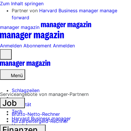
Zum Inhalt springen
Partner von
Harvard Business manager
manage
forward
manager magazin
Anmelden
Abonnement
Anmelden
Menü
öffnen
Menü
Schlagzeilen
Serviceangebote von manager-Partnern
Job
Mobilität
Tech
Brutto-Netto-Rechner
Harvard Business manager
Kurzarbeitergeld-Rechner
Handel
Finanzen