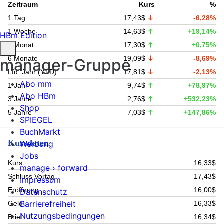
Zeitraum
Kurs
%
1 Tag
17,43$
-6,28%
1 Woche
14,63$
+19,14%
HBm Edition
1 Monat
17,30$
+0,75%
6 Monate
19,09$
-8,69%
manager-Gruppe
Lfd. Jahr (YTD)
17,81$
-2,13%
Abo mm
1 Jahr
9,74$
+78,97%
Abo HBm
3 Jahre
2,76$
+532,23%
Shop
5 Jahre
7,03$
+147,86%
SPIEGEL
BuchMarkt
Kursdaten
Werbung
Jobs
Kurs
16,33$
manage › forward
Schluss Vortag
17,43$
Impressum
Eröffnung
16,00$
Datenschutz
Barrierefreiheit
Geld
16,33$
Nutzungsbedingungen
Brief
16,34$