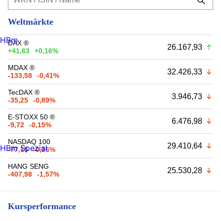
Weltmärkte
HBm
DAX ®
26.167,93
+41,63
+0,16%
MDAX ®
32.426,33
-133,58
-0,41%
TecDAX ®
3.946,73
-35,25
-0,89%
E-STOXX 50 ®
6.476,98
-9,72
-0,15%
NASDAQ 100
29.410,64
HBm Spezial
-77,15
-0,26%
HANG SENG
25.530,28
-407,98
-1,57%
Kursperformance