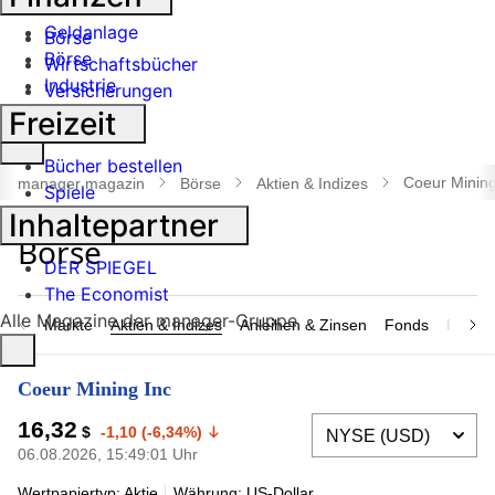
Banken
Geldanlage
Börse
Börse
Wirtschaftsbücher
Industrie
Versicherungen
Freizeit
Suche
Bücher bestellen
öffnen
Coeur Mining
manager magazin
Börse
Aktien & Indizes
Spiele
Inhaltepartner
DER SPIEGEL
The Economist
Alle Magazine der manager-Gruppe
Märkte
Aktien & Indizes
Anleihen & Zinsen
Fonds
Rohsto
Coeur Mining Inc
16,32
$
-1,10 (-6,34%)
06.08.2026, 15:49:01 Uhr
Wertpapiertyp: Aktie
Währung: US-Dollar