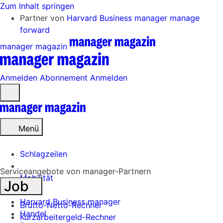
Zum Inhalt springen
Partner von
Harvard Business manager
manage
forward
manager magazin
Anmelden
Abonnement
Anmelden
Menü
öffnen
Menü
Schlagzeilen
Serviceangebote von manager-Partnern
Mobilität
Job
Tech
Harvard Business manager
Brutto-Netto-Rechner
Handel
Kurzarbeitergeld-Rechner