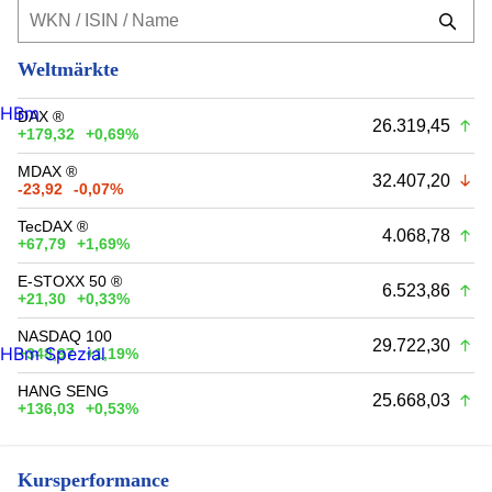
Weltmärkte
HBm
DAX ®
26.319,45
+179,32
+0,69%
MDAX ®
32.407,20
-23,92
-0,07%
TecDAX ®
4.068,78
+67,79
+1,69%
E-STOXX 50 ®
6.523,86
+21,30
+0,33%
NASDAQ 100
29.722,30
HBm Spezial
+348,97
+1,19%
HANG SENG
25.668,03
+136,03
+0,53%
Kursperformance