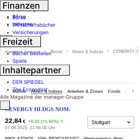
Banken
Finanzen
Geldanlage
Börse
Börse
Industrie
Wirtschaftsbücher
Versicherungen
Suche
Freizeit
öffnen
CENERGY H
manager magazin
Börse
Aktien & Indizes
Bücher bestellen
Spiele
Inhaltepartner
DER SPIEGEL
The Economist
Märkte
Aktien & Indizes
Anleihen & Zinsen
Fonds
Rohsto
Alle Magazine der manager-Gruppe
CENERGY HLDGS NOM.
22,84
€
+0,32 (+1,42%)
07.08.2026, 21:56:00 Uhr
WKN: A2DH76
ISIN: BE0974303357
Wertpapiertyp: Aktie