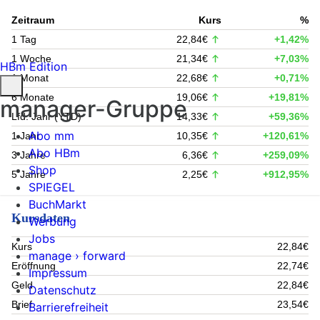
Zeitraum
Kurs
%
1 Tag
22,84€
+1,42%
1 Woche
21,34€
+7,03%
HBm Edition
1 Monat
22,68€
+0,71%
6 Monate
19,06€
+19,81%
manager-Gruppe
Lfd. Jahr (YTD)
14,33€
+59,36%
Abo mm
1 Jahr
10,35€
+120,61%
Abo HBm
3 Jahre
6,36€
+259,09%
Shop
5 Jahre
2,25€
+912,95%
SPIEGEL
BuchMarkt
Kursdaten
Werbung
Jobs
Kurs
22,84€
manage › forward
Eröffnung
22,74€
Impressum
Geld
22,84€
Datenschutz
Brief
23,54€
Barrierefreiheit