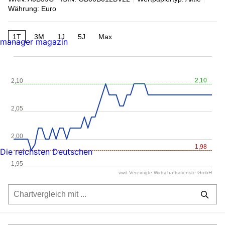
Währung: Euro
1T
3M
1J
5J
Max
manager magazin
2,10
2,10
2,05
2,00
1,98
Die reichsten Deutschen
1,95
vwd Vereinigte Wirtschaftsdienste GmbH