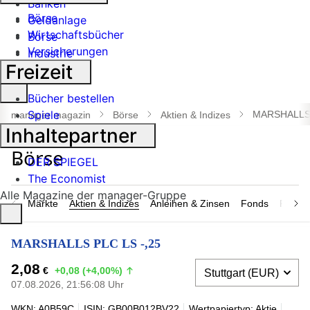
Banken
Börse
Geldanlage
Wirtschaftsbücher
Börse
Versicherungen
Industrie
Freizeit
Suche
Bücher bestellen
öffnen
Spiele
MARSHALLS 
manager magazin
Börse
Aktien & Indizes
Inhaltepartner
DER SPIEGEL
The Economist
Alle Magazine der manager-Gruppe
Märkte
Aktien & Indizes
Anleihen & Zinsen
Fonds
Rohsto
MARSHALLS PLC LS -,25
2,08
€
+0,08 (+4,00%)
07.08.2026, 21:56:08 Uhr
WKN: A0B59C
ISIN: GB00B012BV22
Wertpapiertyp: Aktie