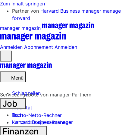
Zum Inhalt springen
Partner von
Harvard Business manager
manage
forward
manager magazin
Anmelden
Abonnement
Anmelden
Menü
öffnen
Menü
Schlagzeilen
Serviceangebote von manager-Partnern
Job
Mobilität
Tech
Brutto-Netto-Rechner
Harvard Business manager
Kurzarbeitergeld-Rechner
Finanzen
Handel