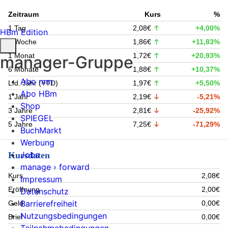
Zeitraum
Kurs
%
1 Tag
2,08€
+4,00%
HBm Edition
1 Woche
1,86€
+11,83%
1 Monat
1,72€
+20,93%
manager-Gruppe
6 Monate
1,88€
+10,37%
Abo mm
Lfd. Jahr (YTD)
1,97€
+5,50%
Abo HBm
1 Jahr
2,19€
-5,21%
Shop
3 Jahre
2,81€
-25,92%
SPIEGEL
5 Jahre
7,25€
-71,29%
BuchMarkt
Werbung
Jobs
Kursdaten
manage › forward
Kurs
2,08€
Impressum
Eröffnung
2,00€
Datenschutz
Barrierefreiheit
Geld
0,00€
Nutzungsbedingungen
Brief
0,00€