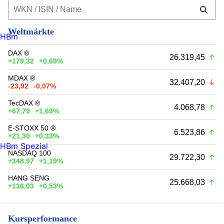
Weltmärkte
HBm
DAX ®
26.319,45
+179,32
+0,69%
MDAX ®
32.407,20
-23,92
-0,07%
TecDAX ®
4.068,78
+67,79
+1,69%
E-STOXX 50 ®
6.523,86
+21,30
+0,33%
HBm Spezial
NASDAQ 100
29.722,30
+348,97
+1,19%
HANG SENG
25.668,03
+136,03
+0,53%
Kursperformance