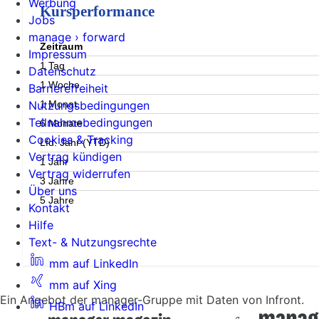
Werbung
Kursperformance
Jobs
manage › forward
Zeitraum
Impressum
1 Tag
Datenschutz
1 Woche
Barrierefreiheit
1 Monat
Nutzungsbedingungen
Teilnahmebedingungen
6 Monate
Cookies & Tracking
Lfd. Jahr (YTD)
Vertrag kündigen
1 Jahr
Vertrag widerrufen
3 Jahre
Über uns
5 Jahre
Kontakt
Hilfe
Text- & Nutzungsrechte
mm auf LinkedIn
mm auf Xing
Ein Angebot der manager-Gruppe mit Daten von Infront.
HBm auf LinkedIn