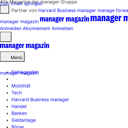
Alle Magazine der manager-Gruppe
Zum Inhalt springen
Partner von
Harvard Business manager
manage forw
manager magazin
Anmelden
Abonnement
Anmelden
Menü
öffnen
Menü
Schlagzeilen
manager magazin
Mobilität
Tech
Harvard Business manager
Handel
Banken
Geldanlage
Börse