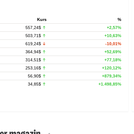
Kurs
%
557,24$
+2,57%
503,71$
+10,63%
619,24$
-10,01%
364,94$
+52,69%
314,51$
+77,18%
253,16$
+120,12%
56,90$
+879,34%
34,85$
+1.498,85%