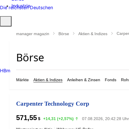
Industrie
Die reichsten Deutschen
Suche
öffnen
Carpen
manager magazin
Börse
Aktien & Indizes
HBm
Märkte
Aktien & Indizes
Anleihen & Zinsen
Fonds
Rohs
Carpenter Technology Corp
571,55
$
+14,31 (+2,57%)
07.08.2026, 20:42:28 Uhr