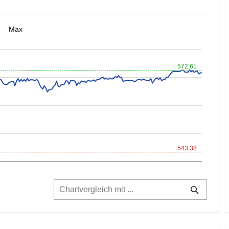
Max
572,61
543,38