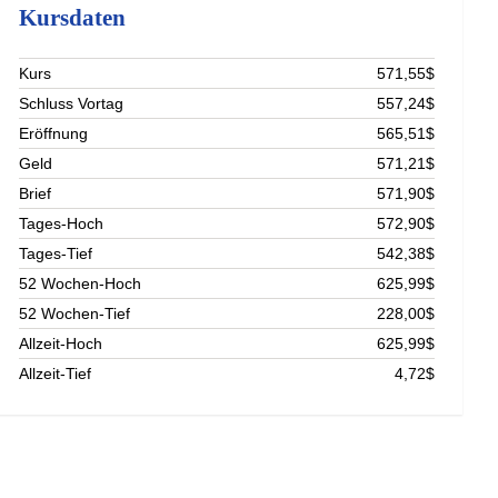
Kursdaten
Kurs
571,55$
Schluss Vortag
557,24$
Eröffnung
565,51$
Geld
571,21$
Brief
571,90$
Tages-Hoch
572,90$
Tages-Tief
542,38$
52 Wochen-Hoch
625,99$
52 Wochen-Tief
228,00$
Allzeit-Hoch
625,99$
Allzeit-Tief
4,72$