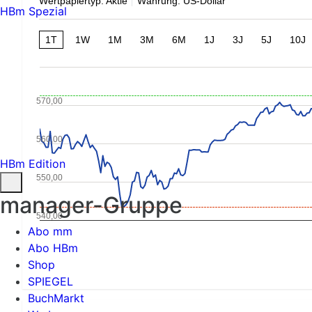
Wertpapiertyp: Aktie
Währung: US-Dollar
HBm Spezial
1T
1W
1M
3M
6M
1J
3J
5J
10J
570,00
560,00
HBm Edition
550,00
manager-Gruppe
540,00
Abo mm
Abo HBm
Shop
SPIEGEL
BuchMarkt