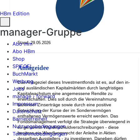
HBm Edition
manager-Gruppe
Stand: 29.05.2026
Abo mm
Abo HBm
Shop
SPIEGEL
Anlageidee
BuchMarkt
Werbung
Das Anlageziel dieses Investmentfonds ist es, auf den in-
und ausländischen Kapitalmärkten durch langfristiges
Jobs
Kapitalwachstum eine angemessene Rendite zu
manage › forward
erwirtschaften. Dies soll durch die Vereinnahmung
Impressum
laufender Zinserträge sowie durch eine positive
Entwicklung der Kurse der im Sondervermögen
Datenschutz
enthaltenen Vermögenswerte erreicht werden. Das
Barrierefreiheit
Fondsmanagement verfolgt die Strategie überwiegend in
Nutzungsbedingungen
so genannte Wandelschuldverschreibungen - diese
besitzen ein Wandlungsrecht der Anleihe in Aktien
Teilnahmebedingungen
desselben Ausstellers - zu investieren. Daneben dürfen