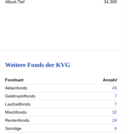
Allzeit-Tief
34,30€
Weitere Fonds der KVG
nterladen
Fondsart
Anzahl
nterladen
Aktienfonds
45
nterladen
Geldmarktfonds
7
nterladen
Laufzeitfonds
7
Mischfonds
32
Rentenfonds
24
Sonstige
6