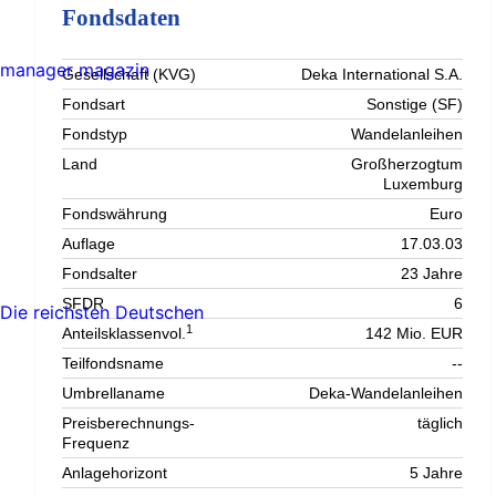
Fondsdaten
manager magazin
Gesellschaft (KVG)
Deka International S.A.
Fondsart
Sonstige (SF)
Fondstyp
Wandelanleihen
Land
Großherzogtum
Luxemburg
Fondswährung
Euro
Auflage
17.03.03
Fondsalter
23 Jahre
SFDR
6
Die reichsten Deutschen
1
Anteilsklassenvol.
142 Mio. EUR
Teilfondsname
--
Umbrellaname
Deka-Wandelanleihen
Preisberechnungs-
täglich
Frequenz
Anlagehorizont
5 Jahre