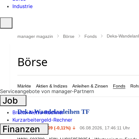
Industrie
Suche
öffnen
Deka-Wandelanl
manager magazin
Börse
Fonds
Märkte
Aktien & Indizes
Anleihen & Zinsen
Fonds
Rohs
Serviceangebote von manager-Partnern
Job
Deka-Wandelanleihen TF
Brutto-Netto-Rechner
Kurzarbeitergeld-Rechner
83,29
Finanzen
€
-0,09 (-0,11%)
06.08.2026, 17:46:11 Uhr