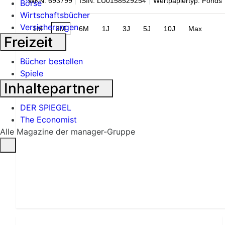
WKN: 693799
ISIN: LU0158529254
Wertpapiertyp: Fonds
Börse
Wirtschaftsbücher
Versicherungen
1M
3M
6M
1J
3J
5J
10J
Max
Freizeit
Bücher bestellen
Spiele
Inhaltepartner
DER SPIEGEL
The Economist
Alle Magazine der manager-Gruppe