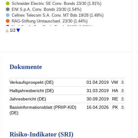
Schneider Electric SE Conv. Bonds 23/30 (1.81%)
ENI S.p.A. Conv. Bonds 23/30 (1.54%)
Cellnex Telecom S.A. Conv. MT Bds 19/28 (1.49%)
RAG-Stiftung Umtauschanl. 23/30 (1.44%)
Nexi S.p.A. Zero Exch. Bonds 21/28 (1.32%)
1/2
AIXTRON SE Zero-Wandelschuldv. 26/31 (1.18%)
Legrand S.A. Cov. Bonds 25/33 (1.18%)
Rest (83.04%)
Dokumente
Verkaufsprospekt (DE)
01.04.2019
VW
PDF heru
Halbjahresbericht (DE)
31.03.2019
HA
PDF heru
Jahresbericht (DE)
30.09.2019
RE
PDF heru
Basisinformationsblatt (PRIIP-KID)
16.04.2026
PK
PDF heru
(DE)
Risiko-Indikator (SRI)