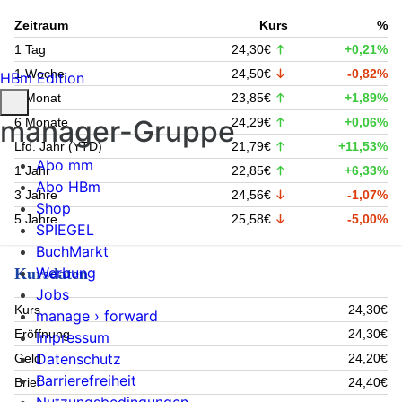
Zeitraum
Kurs
%
1 Tag
24,30€
+0,21%
1 Woche
24,50€
-0,82%
HBm Edition
1 Monat
23,85€
+1,89%
manager-Gruppe
6 Monate
24,29€
+0,06%
Lfd. Jahr (YTD)
21,79€
+11,53%
Abo mm
1 Jahr
22,85€
+6,33%
Abo HBm
3 Jahre
24,56€
-1,07%
Shop
5 Jahre
25,58€
-5,00%
SPIEGEL
BuchMarkt
Werbung
Kursdaten
Jobs
Kurs
24,30€
manage › forward
Eröffnung
24,30€
Impressum
Datenschutz
Geld
24,20€
Barrierefreiheit
Brief
24,40€