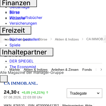
Finanzen
Banken
Geldanlage
Börse
Börse
Wirtschaftsbücher
Industrie
Versicherungen
Freizeit
Suche
öffnen
Bücher bestellen
CA IMMOB.A
manager magazin
Börse
Aktien & Indizes
Spiele
Inhaltepartner
DER SPIEGEL
The Economist
Märkte
Aktien & Indizes
Anleihen & Zinsen
Fonds
Rohsto
Alle Magazine der manager-Gruppe
CA IMMOB.ANL.
24,30
€
+0,05 (+0,21%)
07.08.2026, 22:03:00 Uhr
WKN: 876520
ISIN: AT0000641352
Wertpapiertyp: Aktie