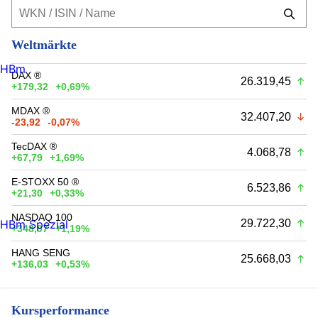
Weltmärkte
HBm
DAX ®
26.319,45
+179,32
+0,69%
MDAX ®
32.407,20
-23,92
-0,07%
TecDAX ®
4.068,78
+67,79
+1,69%
E-STOXX 50 ®
6.523,86
+21,30
+0,33%
NASDAQ 100
29.722,30
HBm Spezial
+348,97
+1,19%
HANG SENG
25.668,03
+136,03
+0,53%
Kursperformance