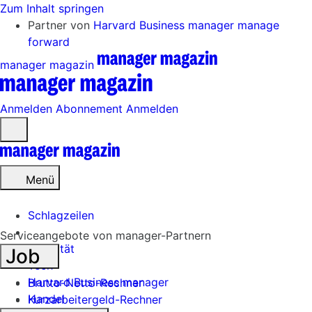
Zum Inhalt springen
Partner von
Harvard Business manager
manage
forward
manager magazin
Anmelden
Abonnement
Anmelden
Menü
öffnen
Menü
Schlagzeilen
Serviceangebote von manager-Partnern
Mobilität
Job
Tech
Harvard Business manager
Brutto-Netto-Rechner
Handel
Kurzarbeitergeld-Rechner