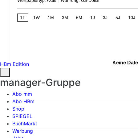
Wertpapiertyp: Aktie
Währung: US-Dollar
1T
1W
1M
3M
6M
1J
3J
5J
10J
Keine Date
HBm Edition
manager-Gruppe
Abo mm
Abo HBm
Shop
SPIEGEL
BuchMarkt
Werbung