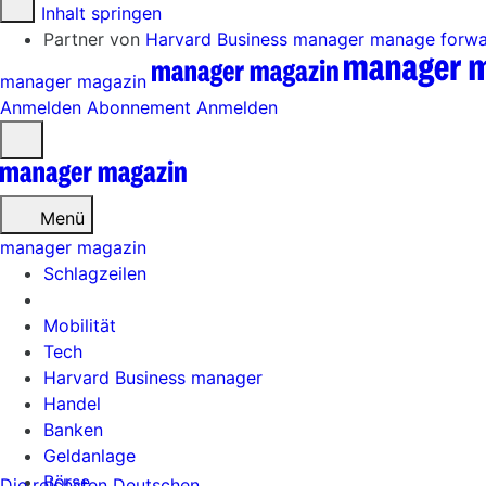
Zum Inhalt springen
Partner von
Harvard Business manager
manage forw
manager magazin
Anmelden
Abonnement
Anmelden
Menü
öffnen
Menü
manager magazin
Schlagzeilen
Mobilität
Tech
Harvard Business manager
Handel
Banken
Geldanlage
Börse
Die reichsten Deutschen