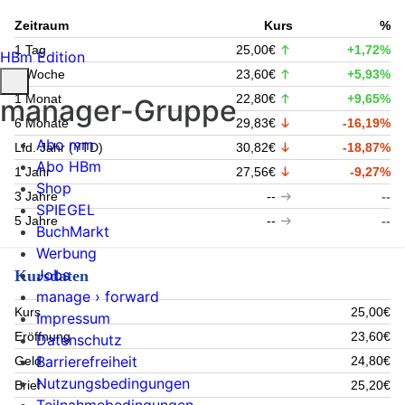
Zeitraum
Kurs
%
1 Tag
25,00€
+1,72%
HBm Edition
1 Woche
23,60€
+5,93%
1 Monat
22,80€
+9,65%
manager-Gruppe
6 Monate
29,83€
-16,19%
Abo mm
Lfd. Jahr (YTD)
30,82€
-18,87%
Abo HBm
1 Jahr
27,56€
-9,27%
Shop
3 Jahre
--
--
SPIEGEL
5 Jahre
--
--
BuchMarkt
Werbung
Jobs
Kursdaten
manage › forward
Kurs
25,00€
Impressum
Eröffnung
23,60€
Datenschutz
Barrierefreiheit
Geld
24,80€
Nutzungsbedingungen
Brief
25,20€