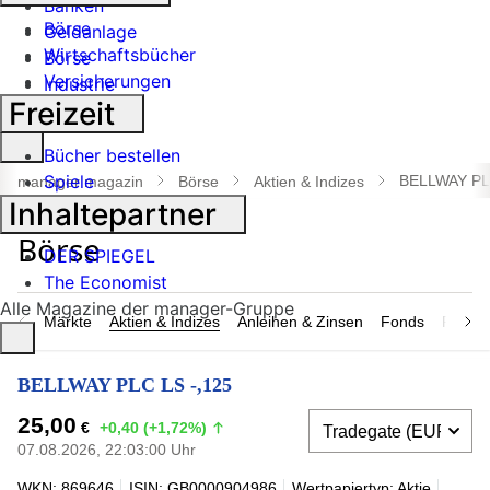
Banken
Börse
Geldanlage
Wirtschaftsbücher
Börse
Versicherungen
Industrie
Freizeit
Suche
Bücher bestellen
öffnen
Spiele
BELLWAY PL
manager magazin
Börse
Aktien & Indizes
Inhaltepartner
DER SPIEGEL
The Economist
Alle Magazine der manager-Gruppe
Märkte
Aktien & Indizes
Anleihen & Zinsen
Fonds
Rohsto
BELLWAY PLC LS -,125
25,00
€
+0,40 (+1,72%)
07.08.2026, 22:03:00 Uhr
WKN: 869646
ISIN: GB0000904986
Wertpapiertyp: Aktie