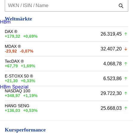
Weltmärkte
HBm
DAX ®
26.319,45
+179,32
+0,69%
MDAX ®
32.407,20
-23,92
-0,07%
TecDAX ®
4.068,78
+67,79
+1,69%
E-STOXX 50 ®
6.523,86
+21,30
+0,33%
HBm Spezial
NASDAQ 100
29.722,30
+348,97
+1,19%
HANG SENG
25.668,03
+136,03
+0,53%
Kursperformance