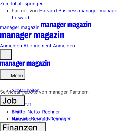
Zum Inhalt springen
Partner von
Harvard Business manager
manage
forward
manager magazin
Anmelden
Abonnement
Anmelden
Menü
öffnen
Menü
Schlagzeilen
Serviceangebote von manager-Partnern
Job
Mobilität
Tech
Brutto-Netto-Rechner
Harvard Business manager
Kurzarbeitergeld-Rechner
Finanzen
Handel