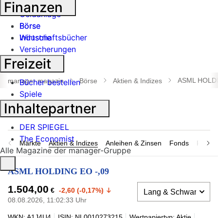
Banken
Finanzen
Geldanlage
Börse
Börse
Industrie
Wirtschaftsbücher
Versicherungen
Freizeit
Suche
öffnen
ASML HOLDI
manager magazin
Börse
Aktien & Indizes
Bücher bestellen
Spiele
Inhaltepartner
DER SPIEGEL
The Economist
Märkte
Aktien & Indizes
Anleihen & Zinsen
Fonds
Rohsto
Alle Magazine der manager-Gruppe
ASML HOLDING EO -,09
1.504,00
€
-2,60 (-0,17%)
08.08.2026, 11:02:33 Uhr
WKN: A1J4U4
ISIN: NL0010273215
Wertpapiertyp: Aktie