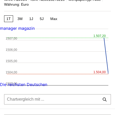
Währung: Euro
1T
3M
1J
5J
Max
manager magazin
1.507,20
1507,00
1506,00
1505,00
1.504,00
1504,00
1503,00
Die reichsten Deutschen