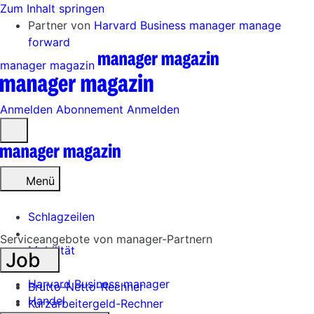
Zum Inhalt springen
Partner von
Harvard Business manager
manage
forward
manager magazin
Anmelden
Abonnement
Anmelden
Menü
öffnen
Menü
Schlagzeilen
Serviceangebote von manager-Partnern
Mobilität
Job
Tech
Harvard Business manager
Brutto-Netto-Rechner
Handel
Kurzarbeitergeld-Rechner