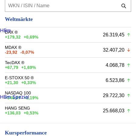
Weltmärkte
HBm
DAX ®
26.319,45
+179,32
+0,69%
MDAX ®
32.407,20
-23,92
-0,07%
TecDAX ®
4.068,78
+67,79
+1,69%
E-STOXX 50 ®
6.523,86
+21,30
+0,33%
NASDAQ 100
29.722,30
HBm Spezial
+348,97
+1,19%
HANG SENG
25.668,03
+136,03
+0,53%
Kursperformance