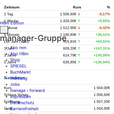
Zeitraum
Kurs
%
1 Tag
1.506,60€
-0,17%
1 Woche
1.426,00€
+5,65%
HBm Edition
1 Monat
1.512,95€
-0,42%
6 Monate
1.190,89€
+26,51%
manager-Gruppe
Lfd. Jahr (YTD)
915,81€
+64,51%
Abo mm
1 Jahr
609,20€
+147,31%
Abo HBm
3 Jahre
614,79€
+145,06%
Shop
5 Jahre
635,85€
+136,94%
SPIEGEL
BuchMarkt
Kursdaten
Werbung
Jobs
Kurs
1.504,00€
manage › forward
Schluss Vortag
1.506,60€
Impressum
Eröffnung
1.507,20€
Datenschutz
Barrierefreiheit
Geld
1.504,00€