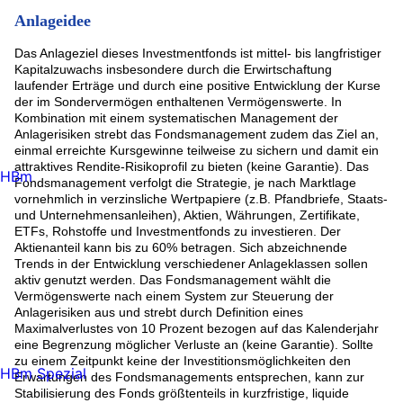
Anlageidee
Das Anlageziel dieses Investmentfonds ist mittel- bis langfristiger
Kapitalzuwachs insbesondere durch die Erwirtschaftung
laufender Erträge und durch eine positive Entwicklung der Kurse
der im Sondervermögen enthaltenen Vermögenswerte. In
Kombination mit einem systematischen Management der
Anlagerisiken strebt das Fondsmanagement zudem das Ziel an,
einmal erreichte Kursgewinne teilweise zu sichern und damit ein
attraktives Rendite-Risikoprofil zu bieten (keine Garantie). Das
HBm
Fondsmanagement verfolgt die Strategie, je nach Marktlage
vornehmlich in verzinsliche Wertpapiere (z.B. Pfandbriefe, Staats-
und Unternehmensanleihen), Aktien, Währungen, Zertifikate,
ETFs, Rohstoffe und Investmentfonds zu investieren. Der
Aktienanteil kann bis zu 60% betragen. Sich abzeichnende
Trends in der Entwicklung verschiedener Anlageklassen sollen
aktiv genutzt werden. Das Fondsmanagement wählt die
Vermögenswerte nach einem System zur Steuerung der
Anlagerisiken aus und strebt durch Definition eines
Maximalverlustes von 10 Prozent bezogen auf das Kalenderjahr
eine Begrenzung möglicher Verluste an (keine Garantie). Sollte
zu einem Zeitpunkt keine der Investitionsmöglichkeiten den
HBm Spezial
Erwartungen des Fondsmanagements entsprechen, kann zur
Stabilisierung des Fonds größtenteils in kurzfristige, liquide