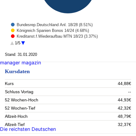
Bundesrep.Deutschland Anl. 18/28 (8.51%)
Königreich Spanien Bonos 14/24 (4.68%)
Kreditanst.f.Wiederaufbau MTN 18/23 (3.37%)
U.S. Treasury Notes 18/28 (3.02%)
1/5
U.S. Treasury Notes 18/20 (2.77%)
Republik Portugal Obr. 13/24 (2.56%)
Stand: 31.01.2020
Amundi Physical Metals PLC Rohst.-Zert. XAU 19/18 (2.53%)
manager magazin
Republik Italien B.T.P. 19/24 (2.24%)
Kursdaten
Republik Portugal Obr. 18/28 (2.13%)
Apple Inc. Reg.Shares (1.25%)
Rest (66.94%)
Kurs
44,88€
Schluss Vortag
--
52 Wochen-Hoch
44,93€
52 Wochen-Tief
42,32€
Allzeit-Hoch
48,79€
Allzeit-Tief
32,37€
Die reichsten Deutschen