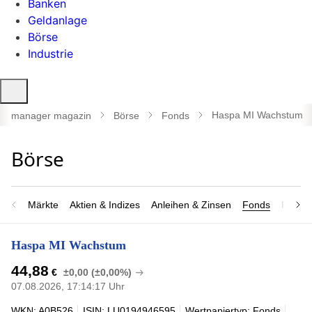
Banken
Geldanlage
Börse
Industrie
Suche
öffnen
Haspa MI Wachstum
manager magazin
Börse
Fonds
Märkte
Aktien & Indizes
Anleihen & Zinsen
Fonds
Rohsto
Haspa MI Wachstum
44,88
€
±0,00 (±0,00%)
07.08.2026, 17:14:17 Uhr
WKN: A0B526
ISIN: LU0194946595
Wertpapiertyp: Fonds