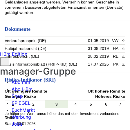
Geldanlagen angelegt werden. Weiterhin können Geschäfte in
von einem Basiswert abgeleiteten Finanzinstrumenten (Derivate)
getätigt werden.
Dokumente
Verkaufsprospekt (DE)
01.05.2019
VW
PDF 
Halbjahresbericht (DE)
31.08.2019
HA
PDF 
HBm Edition
Jahresbericht (DE)
28.02.2019
RE
PDF 
Basisinformationsblatt (PRIIP-KID) (DE)
17.07.2026
PK
PDF 
manager-Gruppe
Risiko-Indikator (SRI)
Abo mm
Abo HBm
Oft geringere Rendite
Oft höhere Rendite
Shop
Geringes Risiko
Höheres Risiko
SPIEGEL
1
2
3
4
5
6
7
BuchMarkt
Je höher der Wert, umso höher das mit dem Investment verbundene
Werbung
Risiko.
Jobs
Stand: 09.01.2026