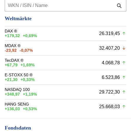
Weltmärkte
DAX ®
26.319,45
+179,32
+0,69%
MDAX ®
32.407,20
-23,92
-0,07%
TecDAX ®
4.068,78
+67,79
+1,69%
E-STOXX 50 ®
6.523,86
+21,30
+0,33%
NASDAQ 100
29.722,30
+348,97
+1,19%
HANG SENG
25.668,03
+136,03
+0,53%
Fondsdaten