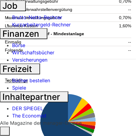
Aktuelle Verwaltungsgebühr
0,70%
Job
Maximale Verwahrstellenvergütung
--
Brutto-Netto-Rechner
Maximale Verwaltungsgebühr
0,70%
Kurzarbeitergeld-Rechner
Laufende Kosten
1,60%
Finanzen
Information zum Kauf - Mindestanlage
Einmalig
--
Börse
Folgende
--
Wirtschaftsbücher
Versicherungen
Freizeit
Fondsstruktur
Bücher bestellen
Topholdings
Spiele
Inhaltepartner
DER SPIEGEL
The Economist
Alle Magazine der manager-Gruppe