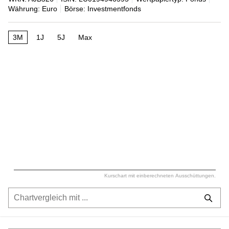
Währung: Euro
Börse: Investmentfonds
3M
1J
5J
Max
Kurschart mit einberechneten Ausschüttungen.