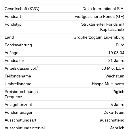
Gesellschaft (KVG)
Deka International S.A.
Fondsart
wertgesicherte Fonds (GF)
Fondstyp
Strukturierter Fonds mit
Kapitalschutz
Land
Großherzogtum Luxemburg
Fondswährung
Euro
Auflage
19.08.04
Fondsalter
21 Jahre
1
Anteilsklassenvol.
53 Mio. EUR
Teilfondsname
Wachstum
Umbrellaname
Haspa MultiInvest
Preisberechnungs-
täglich
Frequenz
Anlagehorizont
5 Jahre
Fondsmanager
Deka-Team
Ausschüttungsart
ausschüttend
Ausschüttungsintervall
Jährlich