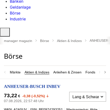
Banken
Geldanlage
Börse
Industrie
Suche
öffnen
ANHEUSER-
manager magazin
Börse
Aktien & Indizes
Märkte
Aktien & Indizes
Anleihen & Zinsen
Fonds
Rohsto
ANHEUSER-BUSCH INBEV
73,22
€
-0,38 (-0,52%)
07.08.2026, 22:57:48 Uhr
WKN: A2ASUV
ISIN: BE0974293251
Wertpapiertyp: Aktie