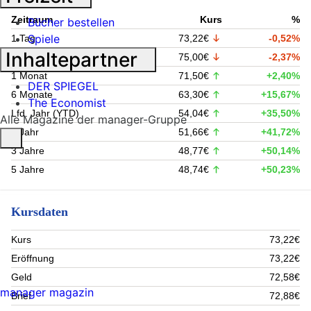
Zeitraum
Kurs
%
Bücher bestellen
Spiele
1 Tag
73,22€
-0,52%
Inhaltepartner
1 Woche
75,00€
-2,37%
1 Monat
71,50€
+2,40%
DER SPIEGEL
6 Monate
63,30€
+15,67%
The Economist
Lfd. Jahr (YTD)
54,04€
+35,50%
Alle Magazine der manager-Gruppe
1 Jahr
51,66€
+41,72%
3 Jahre
48,77€
+50,14%
5 Jahre
48,74€
+50,23%
Kursdaten
Kurs
73,22€
Eröffnung
73,22€
Geld
72,58€
manager magazin
Brief
72,88€