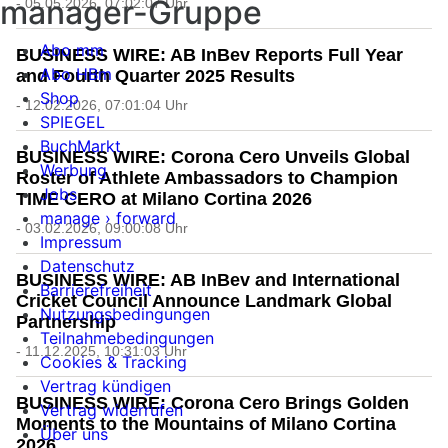
manager-Gruppe
- 05.05.2026, 07:02:07 Uhr
Abo mm
BUSINESS WIRE: AB InBev Reports Full Year
Abo HBm
and Fourth Quarter 2025 Results
Shop
- 12.02.2026, 07:01:04 Uhr
SPIEGEL
BuchMarkt
BUSINESS WIRE: Corona Cero Unveils Global
Werbung
Roster of Athlete Ambassadors to Champion
Jobs
TIME CERO at Milano Cortina 2026
manage › forward
- 03.02.2026, 09:00:08 Uhr
Impressum
Datenschutz
BUSINESS WIRE: AB InBev and International
Barrierefreiheit
Cricket Council Announce Landmark Global
Nutzungsbedingungen
Partnership
Teilnahmebedingungen
- 11.12.2025, 10:31:03 Uhr
Cookies & Tracking
Vertrag kündigen
BUSINESS WIRE: Corona Cero Brings Golden
Vertrag widerrufen
Moments to the Mountains of Milano Cortina
Über uns
2026