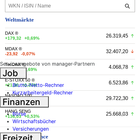
Weltmärkte
DAX ®
26.319,45
+179,32
+0,69%
MDAX ®
32.407,20
-23,92
-0,07%
Serviceangebote von manager-Partnern
TecDAX ®
4.068,78
+67,79
+1,69%
Job
E-STOXX 50 ®
6.523,86
Brutto-Netto-Rechner
+21,30
+0,33%
Kurzarbeitergeld-Rechner
NASDAQ 100
29.722,30
Finanzen
+348,97
+1,19%
HANG SENG
Börse
25.668,03
+136,03
+0,53%
Wirtschaftsbücher
Versicherungen
Freizeit
Kursperformance