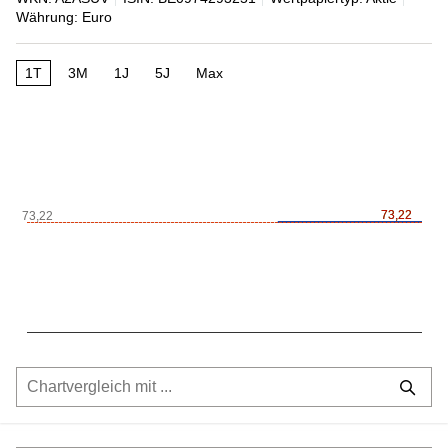
Währung: Euro
1T
3M
1J
5J
Max
73,22
73,22
73,22