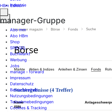
Industrie
HBm Edition
Suche
manager-Gruppe
öffnen
Suche
manager magazin
Börse
Fonds
Abo mm
Abo HBm
Shop
SPIEGEL
BuchMarkt
Werbung
Jobs
Märkte
Aktien & Indizes
Anleihen & Zinsen
Fonds
Rohs
manage › forward
Impressum
Datenschutz
Suchergebnisse (4 Treffer)
Barrierefreiheit
Nutzungsbedingungen
Teilnahmebedingungen
Name
Anlageschwerp
ISIN
Cookies & Tracking