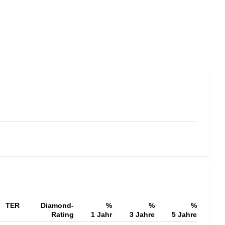
TER
Diamond-
%
%
%
Rating
1 Jahr
3 Jahre
5 Jahre