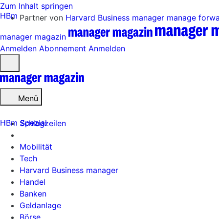
Zum Inhalt springen
HBm
Partner von
Harvard Business manager
manage forw
manager magazin
Anmelden
Abonnement
Anmelden
Menü
öffnen
Menü
HBm Spezial
Schlagzeilen
Mobilität
Tech
Harvard Business manager
Handel
Banken
Geldanlage
Börse