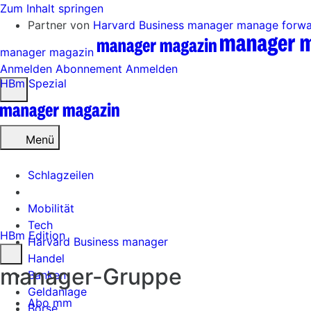
Zum Inhalt springen
Partner von
Harvard Business manager
manage forw
manager magazin
Anmelden
Abonnement
Anmelden
HBm Spezial
Menü
öffnen
Menü
Schlagzeilen
Mobilität
Tech
HBm Edition
Harvard Business manager
Handel
manager-Gruppe
Banken
Geldanlage
Abo mm
Börse