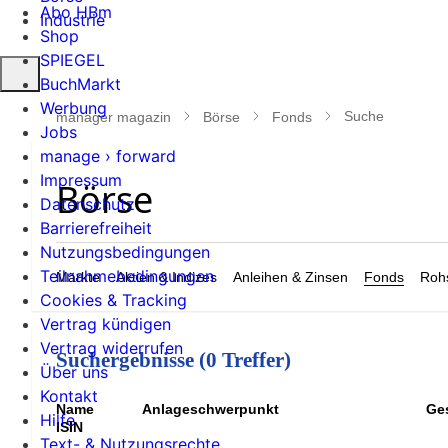
Abo HBm
Industrie
Shop
SPIEGEL
Suche
BuchMarkt
öffnen
Werbung
Suche
manager magazin
Börse
Fonds
Jobs
manage › forward
Impressum
Datenschutz
Barrierefreiheit
Nutzungsbedingungen
Teilnahmebedingungen
Märkte
Aktien & Indizes
Anleihen & Zinsen
Fonds
Rohs
Cookies & Tracking
Vertrag kündigen
Vertrag widerrufen
Suchergebnisse (0 Treffer)
Über uns
Kontakt
Name
Anlageschwerpunkt
Ges
Hilfe
ISIN
Text- & Nutzungsrechte