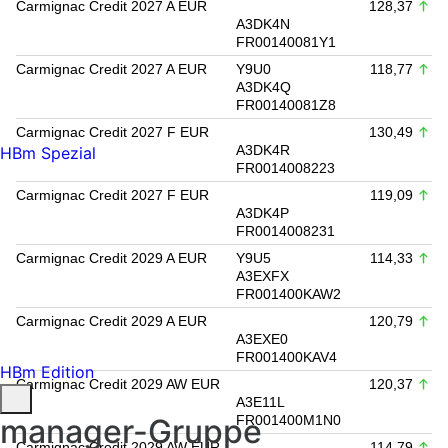
Carmignac Credit 2027 A EUR
128,37
A3DK4N
FR00140081Y1
Carmignac Credit 2027 A EUR
Y9U0
118,77
A3DK4Q
FR00140081Z8
Carmignac Credit 2027 F EUR
130,49
A3DK4R
HBm Spezial
FR0014008223
Carmignac Credit 2027 F EUR
119,09
A3DK4P
FR0014008231
Carmignac Credit 2029 A EUR
Y9U5
114,33
A3EXFX
FR001400KAW2
Carmignac Credit 2029 A EUR
120,79
A3EXE0
FR001400KAV4
HBm Edition
Carmignac Credit 2029 AW EUR
120,37
A3E11L
manager-Gruppe
FR001400M1N0
Carmignac Credit 2029 AW EUR
114,79