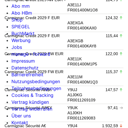
A3E11J
Abo mm
FR001400M1O8
Abo HBm
Carmignac Credit 2029 F EUR
124,32
Shop
A3EXGA
SPIEGEL
FR001400KAX0
BuchMarkt
Carmignac Credit 2029 F EUR
115,44
Werbung
A3EXGB
FR001400KAY8
Jobs
manage › forward
Carmignac Credit 2029 FW EUR
122,00
A3E11K
Impressum
FR001400M1P5
Datenschutz
Carmignac Credit 2029 FW EUR
115,37
Barrierefreiheit
A3E11M
Nutzungsbedingungen
FR001400M1Q3
Teilnahmebedingungen
Carmignac Sécurité AW$h
Y9UJ
147,57
Cookies & Tracking
A1J0KG
FR0011269109
Vertrag kündigen
Carmignac Sécurité AW€Y
Y9UK
97,41
Vertrag widerrufen
A1J0KH
Über uns
FR0011269083
Kontakt
Carmignac Sécurité A€
Y9U4
1.932,59