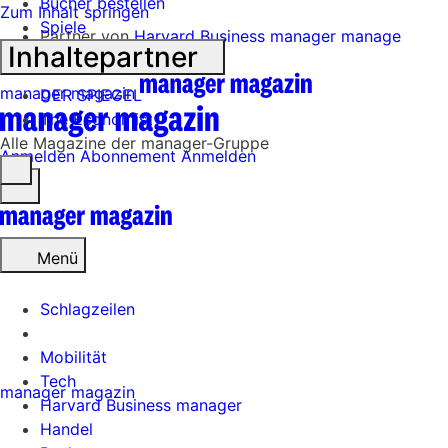
Bücher bestellen
Zum Inhalt springen
Spiele
Partner von
Harvard Business manager
manage
Inhaltepartner
forward
manager magazin
DER SPIEGEL
The Economist
Alle Magazine der manager-Gruppe
Anmelden
Abonnement
Anmelden
Menü
öffnen
Menü
Schlagzeilen
Mobilität
Tech
manager magazin
Harvard Business manager
Handel