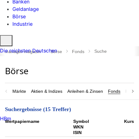
Banken
Geldanlage
Börse
Industrie
Suche
öffnen
Die reichsten Deutschen
Suche
manager magazin
Börse
Fonds
Märkte
Aktien & Indizes
Anleihen & Zinsen
Fonds
Rohsto
Suchergebnisse (15 Treffer)
HBm
Wert­papier­name
Symbol
Kurs
WKN
ISIN