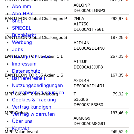
A0LGNP
Abo mm
DE000A0LGNP3
Abo HBm
BANTLEON Global Challenges P
2NLA
292,97
Shop
A1T756
SPIEGEL
DE000A1T7561
BuchMarkt
BANTLEON Global Challenges S
197,28
Werbung
A2DL4N
DE000A2DL4N0
Jobs
manage › forward
BANTLEON TOP 35 Aktien 1 1
257,03
A1JJJF
Impressum
DE000A1JJJF8
Datenschutz
BANTLEON TOP 35 Aktien 1 S
167,35
Barrierefreiheit
A2DL4R
Nutzungsbedingungen
DE000A2DL4R1
Teilnahmebedingungen
MPF Global Fonds-Warburg
T
79,02
Cookies & Tracking
515386
DE0005153860
Vertrag kündigen
MPF Orthos
197,46
Vertrag widerrufen
A0M8G9
Über uns
DE000A0M8G91
Kontakt
MPF Value Invest
249,52