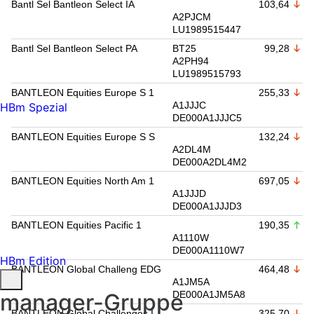
Bantl Sel Bantleon Select IA
103,64
A2PJCM
LU1989515447
Bantl Sel Bantleon Select PA
BT25
99,28
A2PH94
LU1989515793
BANTLEON Equities Europe S 1
255,33
A1JJJC
HBm Spezial
DE000A1JJJC5
BANTLEON Equities Europe S S
132,24
A2DL4M
DE000A2DL4M2
BANTLEON Equities North Am 1
697,05
A1JJJD
DE000A1JJJD3
BANTLEON Equities Pacific 1
190,35
A1110W
DE000A1110W7
HBm Edition
BANTLEON Global Challeng EDG
464,48
A1JM5A
manager-Gruppe
DE000A1JM5A8
BANTLEON Global Challenges I
325,70