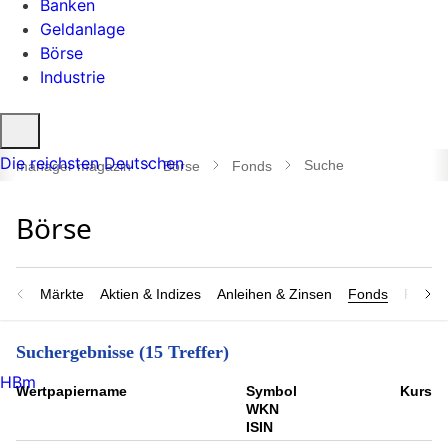
Banken
Geldanlage
Börse
Industrie
Suche
öffnen
Die reichsten Deutschen
Suche
manager magazin
Börse
Fonds
Märkte
Aktien & Indizes
Anleihen & Zinsen
Fonds
Rohsto
Suchergebnisse (15 Treffer)
HBm
Wert­papier­name
Symbol
Kurs
WKN
ISIN