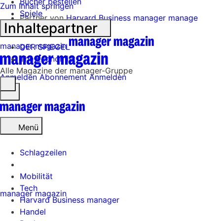
Bücher bestellen
Zum Inhalt springen
Spiele
Partner von
Harvard Business manager
manage
Inhaltepartner
forward
manager magazin
DER SPIEGEL
The Economist
Alle Magazine der manager-Gruppe
Anmelden
Abonnement
Anmelden
Menü
öffnen
Menü
Schlagzeilen
Mobilität
Tech
manager magazin
Harvard Business manager
Handel