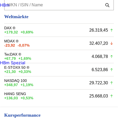
HBm
Weltmärkte
DAX ®
26.319,45
+179,32
+0,69%
MDAX ®
32.407,20
-23,92
-0,07%
TecDAX ®
4.068,78
+67,79
+1,69%
HBm Spezial
E-STOXX 50 ®
6.523,86
+21,30
+0,33%
NASDAQ 100
29.722,30
+348,97
+1,19%
HANG SENG
25.668,03
+136,03
+0,53%
Kursperformance