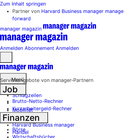
Zum Inhalt springen
Partner von
Harvard Business manager
manage
forward
manager magazin
Anmelden
Abonnement
Anmelden
Menü
öffnen
Menü
Serviceangebote von manager-Partnern
Job
Schlagzeilen
Brutto-Netto-Rechner
Kurzarbeitergeld-Rechner
Mobilität
Finanzen
Tech
Harvard Business manager
Börse
Handel
Wirtschaftsbücher