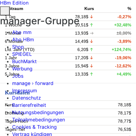
HBm Edition
Zeitraum
Kurs
%
1 Tag
78,18$
-0,27%
manager-Gruppe
1 Woche
10,51$
+32,48%
Abo mm
1 Monat
13,93$
±0,00%
Abo HBm
6 Monate
14,49$
-3,89%
Shop
Lfd. Jahr (YTD)
6,20$
+124,74%
SPIEGEL
1 Jahr
17,20$
-19,06%
BuchMarkt
3 Jahre
15,94$
-12,62%
Werbung
5 Jahre
13,33$
+4,49%
Jobs
manage › forward
Impressum
Kursdaten
Datenschutz
Barrierefreiheit
Kurs
78,18$
Nutzungsbedingungen
Eröffnung
78,17$
Teilnahmebedingungen
Tages-Hoch
78,77$
Cookies & Tracking
Tages-Tief
76,53$
Vertrag kündigen