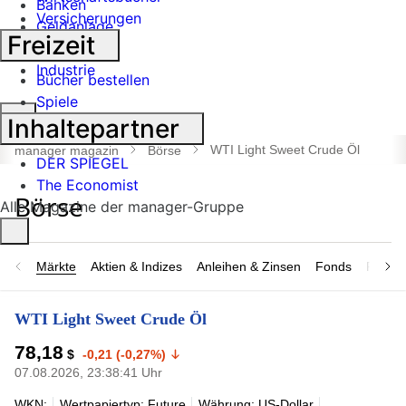
Banken
Versicherungen
Geldanlage
Freizeit
Börse
Industrie
Bücher bestellen
Spiele
Suche
Inhaltepartner
öffnen
WTI Light Sweet Crude Öl
manager magazin
Börse
DER SPIEGEL
The Economist
Alle Magazine der manager-Gruppe
Märkte
Aktien & Indizes
Anleihen & Zinsen
Fonds
Rohsto
WTI Light Sweet Crude Öl
78,18
$
-0,21 (-0,27%)
07.08.2026, 23:38:41 Uhr
WKN:
Wertpapiertyp: Future
Währung: US-Dollar