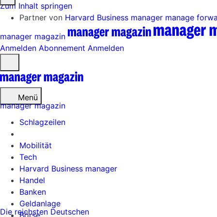
Zum Inhalt springen
Partner von
Harvard Business manager
manage forw
manager magazin
Anmelden
Abonnement
Anmelden
Menü
öffnen
Menü
manager magazin
Schlagzeilen
Mobilität
Tech
Harvard Business manager
Handel
Banken
Geldanlage
Die reichsten Deutschen
Börse