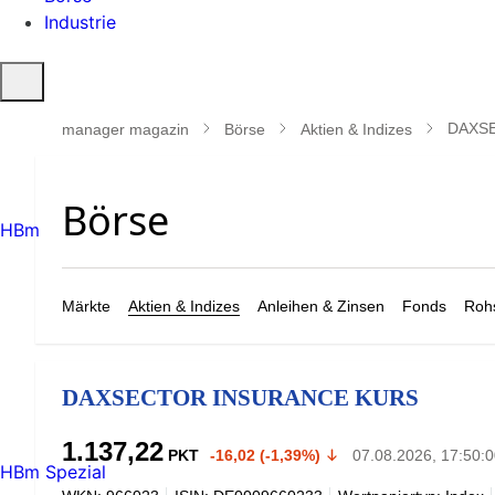
Industrie
Suche
öffnen
DAXS
manager magazin
Börse
Aktien & Indizes
HBm
Märkte
Aktien & Indizes
Anleihen & Zinsen
Fonds
Rohs
DAXSECTOR INSURANCE KURS
1.137,22
PKT
-16,02 (-1,39%)
07.08.2026, 17:50:
HBm Spezial