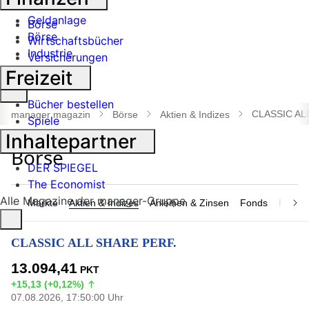
Banken
Geldanlage
Börse
Börse
Wirtschaftsbücher
Industrie
Versicherungen
Freizeit
Suche
öffnen
Bücher bestellen
CLASSIC AL
manager magazin
Börse
Aktien & Indizes
Spiele
Inhaltepartner
DER SPIEGEL
The Economist
Alle Magazine der manager-Gruppe
Märkte
Aktien & Indizes
Anleihen & Zinsen
Fonds
Rohsto
CLASSIC ALL SHARE PERF.
13.094,41
PKT
+15,13 (+0,12%)
07.08.2026, 17:50:00 Uhr