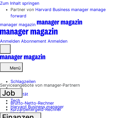
Zum Inhalt springen
Partner von
Harvard Business manager
manage
forward
manager magazin
Anmelden
Abonnement
Anmelden
Menü
öffnen
Menü
Schlagzeilen
Serviceangebote von manager-Partnern
Job
Mobilität
Tech
Brutto-Netto-Rechner
Harvard Business manager
Kurzarbeitergeld-Rechner
Handel
Finanzen