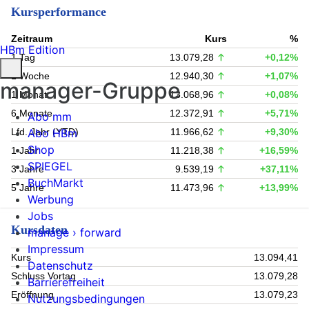
Kursperformance
Zeitraum
Kurs
%
HBm Edition
1 Tag
13.079,28
+0,12%
1 Woche
12.940,30
+1,07%
manager-Gruppe
1 Monat
13.068,96
+0,08%
6 Monate
12.372,91
+5,71%
Abo mm
Abo HBm
Lfd. Jahr (YTD)
11.966,62
+9,30%
Shop
1 Jahr
11.218,38
+16,59%
SPIEGEL
3 Jahre
9.539,19
+37,11%
BuchMarkt
5 Jahre
11.473,96
+13,99%
Werbung
Jobs
Kursdaten
manage › forward
Impressum
Kurs
13.094,41
Datenschutz
Schluss Vortag
13.079,28
Barrierefreiheit
Eröffnung
13.079,23
Nutzungsbedingungen