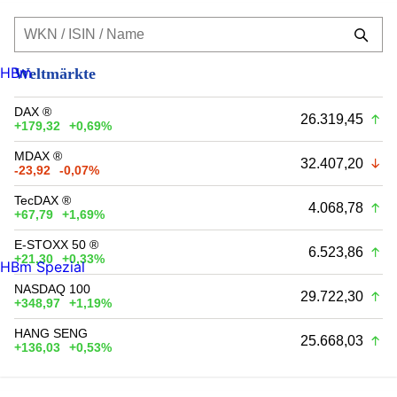
HBm
Weltmärkte
DAX ®
26.319,45
+179,32
+0,69%
MDAX ®
32.407,20
-23,92
-0,07%
TecDAX ®
4.068,78
+67,79
+1,69%
E-STOXX 50 ®
6.523,86
+21,30
+0,33%
HBm Spezial
NASDAQ 100
29.722,30
+348,97
+1,19%
HANG SENG
25.668,03
+136,03
+0,53%