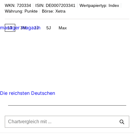
WKN: 720334
ISIN: DE0007203341
Wertpapiertyp: Index
Währung: Punkte
Börse: Xetra
manager magazin
1T
3M
1J
5J
Max
Die reichsten Deutschen