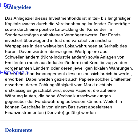
HBm
Anlageidee
Das Anlageziel dieses Investmentfonds ist mittel- bis langfristiger
Kapitalzuwachs durch die Vereinnahmung laufender Zinserträge
sowie durch eine positive Entwicklung der Kurse der im
Sondervermögen enthaltenen Vermögenswerte. Der Fonds
investiert überwiegend in fest und variabel verzinsliche
Wertpapiere in den weltweiten Lokalwährungen außerhalb des
Euros. Davon werden überwiegend Wertpapiere aus
Schwellenländern (Nicht-Industrieländern) sowie Anlagen von
Emittenten (auch aus Industrieländern) mit Kreditbezug zu den
vorgenannten Ländern oder deren jeweiligen lokalen Währungen,
HBm Spezial
sofern das Fondsmanagement diese als aussichtsreich bewertet,
erworben. Dabei werden gezielt auch Papiere solcher Emittenten
erworben, deren Zahlungsfähigkeit vom Markt nicht als
erstklassig eingeschätzt wird, sowie Papiere, die auf eine
Währung lauten, die hohe Wechselkursschwankungen
gegenüber der Fondswährung aufweisen können. Weiterhin
können Geschäfte in von einem Basiswert abgeleiteten
Finanzinstrumenten (Derivate) getätigt werden.
Dokumente