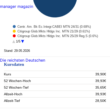
manager magazin
Centr. Am. Bk Ec.Integr.CABEI MTN 24/31 (0.69%)
Citigroup Glob.Mkts Hldgs Inc. MTN 21/29 (0.61%)
Citigroup Glob.Mkts Hldgs Inc. MTN 25/29 Reg.S (0.6%)
Brasilien Nota S.NTN-F 20/31 (0.56%)
1/5
Rep. Uruguay Bonds 17/28 Reg.S (0.53%)
Malaysia Bonds 20/31 (0.52%)
Stand: 29.05.2026
The Korea Development Bank MTN 25/30 (0.51%)
The Korea Development Bank MTN 24/29 (0.51%)
Die reichsten Deutschen
Kursdaten
BNP Paribas S.A. Non-Preferred MTN 22/30 (0.5%)
City of Bogota Notes 07/28 Reg.S (0.47%)
Rest (94.49%)
Kurs
39,90€
52 Wochen-Hoch
39,93€
52 Wochen-Tief
35,65€
Allzeit-Hoch
39,93€
Allzeit-Tief
28,50€