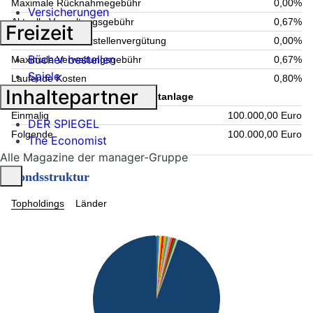
Maximale Rücknahmegebühr
0,00%
Versicherungen
Aktuelle Verwaltungsgebühr
0,67%
Freizeit
Maximale Verwahrstellenvergütung
0,00%
Bücher bestellen
Maximale Verwaltungsgebühr
0,67%
Spiele
Laufende Kosten
0,80%
Inhaltepartner
Information zum Kauf - Mindestanlage
Einmalig
100.000,00 Euro
DER SPIEGEL
Folgende
100.000,00 Euro
The Economist
Alle Magazine der manager-Gruppe
Fondsstruktur
Topholdings
Länder