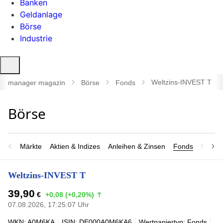
Banken
Geldanlage
Börse
Industrie
Suche
öffnen
Weltzins-INVEST T
manager magazin
Börse
Fonds
Märkte
Aktien & Indizes
Anleihen & Zinsen
Fonds
Rohsto
Weltzins-INVEST T
39,90
€
+0,08 (+0,20%)
07.08.2026, 17:25:07 Uhr
WKN: A0M6KA
ISIN: DE000A0M6KA6
Wertpapiertyp: Fonds