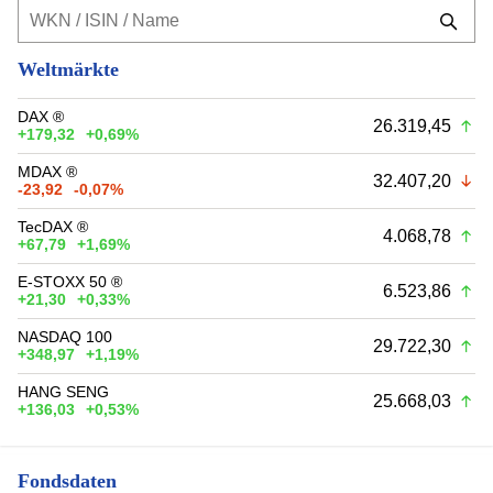
Weltmärkte
DAX ®
26.319,45
+179,32
+0,69%
MDAX ®
32.407,20
-23,92
-0,07%
TecDAX ®
4.068,78
+67,79
+1,69%
E-STOXX 50 ®
6.523,86
+21,30
+0,33%
NASDAQ 100
29.722,30
+348,97
+1,19%
HANG SENG
25.668,03
+136,03
+0,53%
Fondsdaten