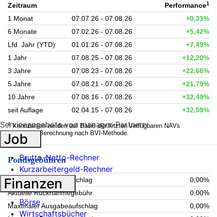
1
Zeitraum
Performance
1 Monat
07.07.26 - 07.08.26
+0,33%
6 Monate
07.02.26 - 07.08.26
+5,42%
Lfd. Jahr (YTD)
01.01.26 - 07.08.26
+7,49%
1 Jahr
07.08.25 - 07.08.26
+12,20%
3 Jahre
07.08.23 - 07.08.26
+22,66%
5 Jahre
07.08.21 - 07.08.26
+21,79%
10 Jahre
07.08.16 - 07.08.26
+32,49%
seit Auflage
02.04.15 - 07.08.26
+32,59%
Serviceangebote von manager-Partnern
1
Kennzahlen werden auf Basis der letzten verfügbaren NAVs
berechnet. Berechnung nach BVI-Methode.
Job
Brutto-Netto-Rechner
Fondsgebühren
Kurzarbeitergeld-Rechner
Finanzen
Aktueller Ausgabeaufschlag
0,00%
Aktuelle Rücknahmegebühr
0,00%
Börse
Maximaler Ausgabeaufschlag
0,00%
Wirtschaftsbücher