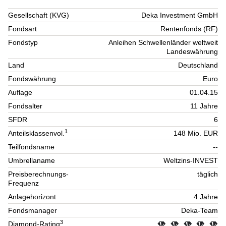
Gesellschaft (KVG)
Deka Investment GmbH
Fondsart
Rentenfonds (RF)
Fondstyp
Anleihen Schwellenländer weltweit
Landeswährung
Land
Deutschland
Fondswährung
Euro
Auflage
01.04.15
Fondsalter
11 Jahre
SFDR
6
1
Anteilsklassenvol.
148 Mio. EUR
Teilfondsname
--
Umbrellaname
Weltzins-INVEST
Preisberechnungs-
täglich
Frequenz
Anlagehorizont
4 Jahre
Fondsmanager
Deka-Team
3
Diamond-Rating