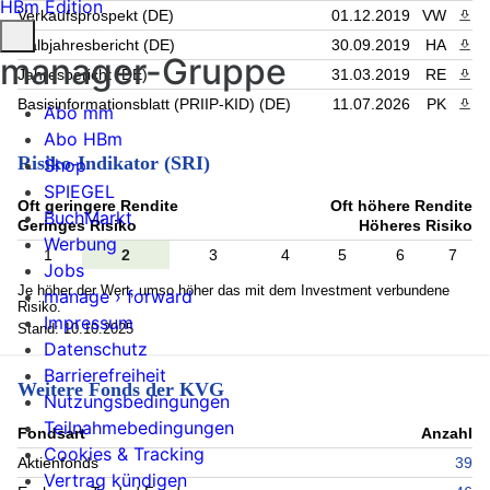
HBm Edition
Verkaufsprospekt (DE)
01.12.2019
VW
PDF 
Halbjahresbericht (DE)
30.09.2019
HA
PDF 
manager-Gruppe
Jahresbericht (DE)
31.03.2019
RE
PDF 
Basisinformationsblatt (PRIIP-KID) (DE)
11.07.2026
PK
PDF 
Abo mm
Abo HBm
Risiko-Indikator (SRI)
Shop
SPIEGEL
Oft geringere Rendite
Oft höhere Rendite
BuchMarkt
Geringes Risiko
Höheres Risiko
Werbung
1
2
3
4
5
6
7
Jobs
Je höher der Wert, umso höher das mit dem Investment verbundene
manage › forward
Risiko.
Impressum
Stand: 10.10.2025
Datenschutz
Barrierefreiheit
Weitere Fonds der KVG
Nutzungsbedingungen
Teilnahmebedingungen
Fondsart
Anzahl
Cookies & Tracking
Aktienfonds
39
Vertrag kündigen