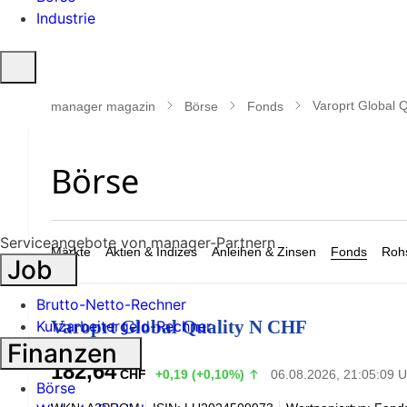
Industrie
Suche
öffnen
Varoprt Global 
manager magazin
Börse
Fonds
Serviceangebote von manager-Partnern
Märkte
Aktien & Indizes
Anleihen & Zinsen
Fonds
Rohs
Job
Brutto-Netto-Rechner
Varoprt Global Quality N CHF
Kurzarbeitergeld-Rechner
Finanzen
182,64
CHF
+0,19 (+0,10%)
06.08.2026, 21:05:09 U
Börse