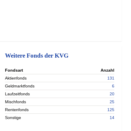
Weitere Fonds der KVG
nterladen
Fondsart
Anzahl
nterladen
Aktienfonds
131
nterladen
Geldmarktfonds
6
nterladen
Laufzeitfonds
20
Mischfonds
25
Rentenfonds
125
Sonstige
14