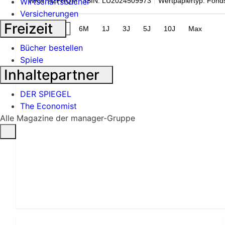
WKN: A2PRQM
ISIN: LU2024509973
Wertpapiertyp: Fond
Wirtschaftsbücher
Versicherungen
Freizeit
1M
3M
6M
1J
3J
5J
10J
Max
Bücher bestellen
Spiele
Inhaltepartner
DER SPIEGEL
The Economist
Alle Magazine der manager-Gruppe