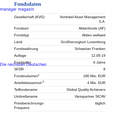
Fondsdaten
manager magazin
Gesellschaft (KVG)
Vontobel Asset Management
S.A.
Fondsart
Aktienfonds (AF)
Fondstyp
Aktien weltweit
Land
Großherzogtum Luxemburg
Fondswährung
Schweizer Franken
Auflage
12.09.19
Fondsalter
6 Jahre
Die reichsten Deutschen
SFDR
8
1
Fondsvolumen
180 Mio. EUR
2
Anteilsklassenvol.
4 Mio. EUR
Teilfondsname
Global Quality Achievers
Umbrellaname
Variopartner SICAV
Preisberechnungs-
täglich
Frequenz