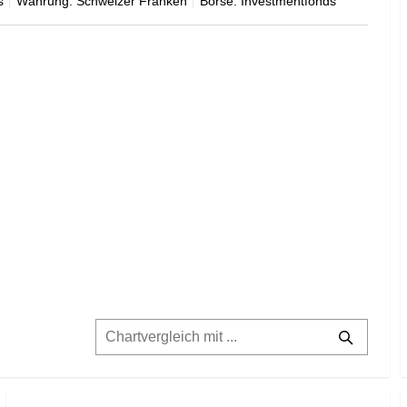
s
Währung: Schweizer Franken
Börse: Investmentfonds