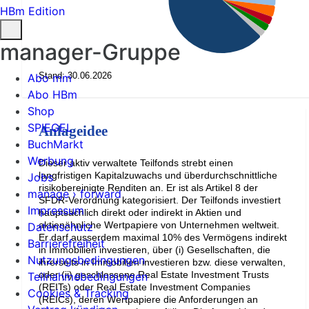
HBm Edition
manager-Gruppe
Stand: 30.06.2026
Abo mm
Abo HBm
Shop
SPIEGEL
Anlageidee
BuchMarkt
Werbung
Dieser aktiv verwaltete Teilfonds strebt einen
langfristigen Kapitalzuwachs und überdurchschnittliche
Jobs
risikobereinigte Renditen an. Er ist als Artikel 8 der
manage › forward
SFDR-Verordnung kategorisiert. Der Teilfonds investiert
Impressum
hauptsächlich direkt oder indirekt in Aktien und
aktienähnliche Wertpapiere von Unternehmen weltweit.
Datenschutz
Er darf ausserdem maximal 10% des Vermögens indirekt
Barrierefreiheit
in Immobilien investieren, über (i) Gesellschaften, die
Nutzungsbedingungen
ihrerseits in Immobilien investieren bzw. diese verwalten,
oder (ii) geschlossene Real Estate Investment Trusts
Teilnahmebedingungen
(REITs) oder Real Estate Investment Companies
Cookies & Tracking
(REICs), deren Wertpapiere die Anforderungen an