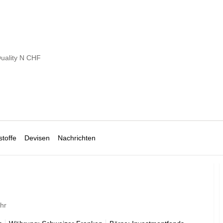
Quality N CHF
toffe
Devisen
Nachrichten
hr