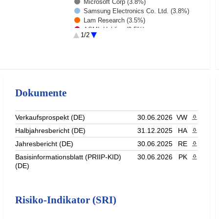
Microsoft Corp (3.8%)
Samsung Electronics Co. Ltd. (3.8%)
Lam Research (3.5%)
ASML Holding (2.5%)
1/2
Roche Holding (2.2%)
FORTINET INC (2.1%)
Rest (62.9%)
Dokumente
Verkaufsprospekt (DE)
30.06.2026
VW
PDF heru
Halbjahresbericht (DE)
31.12.2025
HA
PDF heru
Jahresbericht (DE)
30.06.2025
RE
PDF heru
Basisinformationsblatt (PRIIP-KID)
30.06.2026
PK
PDF heru
(DE)
Risiko-Indikator (SRI)