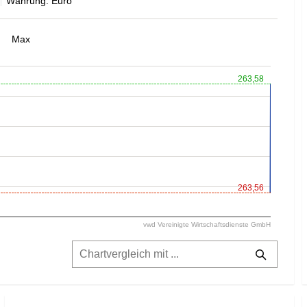
Währung: Euro
Max
263,58
263,56
vwd Vereinigte Wirtschaftsdienste GmbH