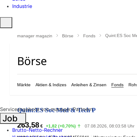
Industrie
Suche
öffnen
Quint:ES Soc M
manager magazin
Börse
Fonds
Märkte
Aktien & Indizes
Anleihen & Zinsen
Fonds
Rohs
Serviceangebote von manager-Partnern
Quint:ES Soc Med & Tech P
Job
263,58
€
+1,82 (+0,70%)
07.08.2026, 08:03:58 Uhr
Brutto-Netto-Rechner