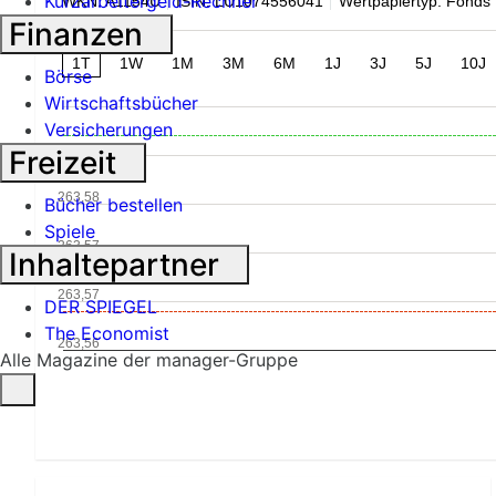
Kurzarbeitergeld-Rechner
WKN: A1154U
ISIN: LU1074556041
Wertpapiertyp: Fonds
Finanzen
1T
1W
1M
3M
6M
1J
3J
5J
10J
Börse
Wirtschaftsbücher
Versicherungen
263,58
Freizeit
263,58
Bücher bestellen
Spiele
263,57
Inhaltepartner
263,57
DER SPIEGEL
The Economist
263,56
Alle Magazine der manager-Gruppe