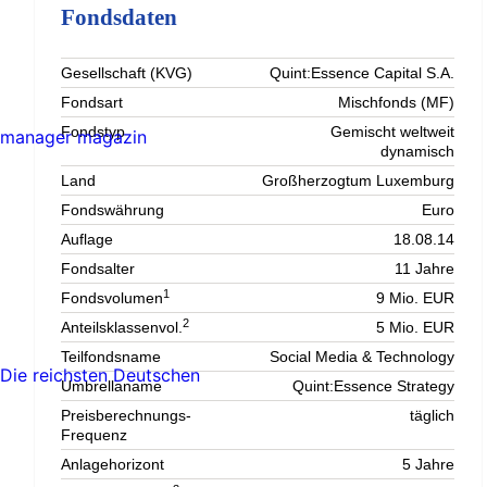
Fondsdaten
Gesellschaft (KVG)
Quint:Essence Capital S.A.
Fondsart
Mischfonds (MF)
Fondstyp
Gemischt weltweit
manager magazin
dynamisch
Land
Großherzogtum Luxemburg
Fondswährung
Euro
Auflage
18.08.14
Fondsalter
11 Jahre
1
Fondsvolumen
9 Mio. EUR
2
Anteilsklassenvol.
5 Mio. EUR
Teilfondsname
Social Media & Technology
Die reichsten Deutschen
Umbrellaname
Quint:Essence Strategy
Preisberechnungs-
täglich
Frequenz
Anlagehorizont
5 Jahre