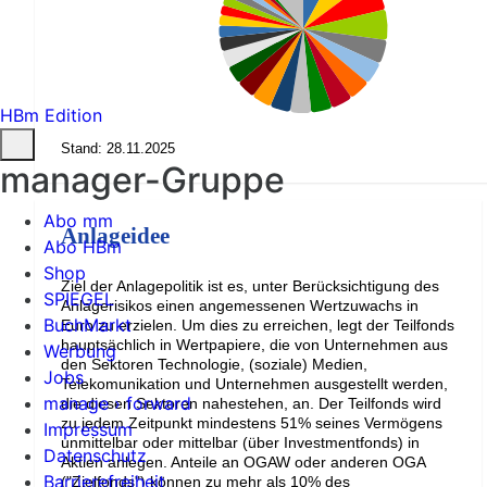
HBm Edition
Stand: 28.11.2025
manager-Gruppe
Abo mm
Anlageidee
Abo HBm
Shop
Ziel der Anlagepolitik ist es, unter Berücksichtigung des
SPIEGEL
Anlagerisikos einen angemessenen Wertzuwachs in
BuchMarkt
Euro zu erzielen. Um dies zu erreichen, legt der Teilfonds
hauptsächlich in Wertpapiere, die von Unternehmen aus
Werbung
den Sektoren Technologie, (soziale) Medien,
Jobs
Telekomunikation und Unternehmen ausgestellt werden,
manage › forward
die diesen Sektoren nahestehen, an. Der Teilfonds wird
zu jedem Zeitpunkt mindestens 51% seines Vermögens
Impressum
unmittelbar oder mittelbar (über Investmentfonds) in
Datenschutz
Aktien anlegen. Anteile an OGAW oder anderen OGA
Barrierefreiheit
("Zielfonds") können zu mehr als 10% des