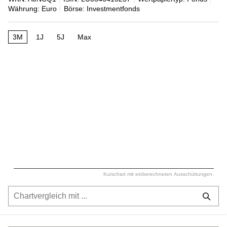
Währung: Euro
Börse: Investmentfonds
3M
1J
5J
Max
Kurschart mit einberechneten Ausschüttungen.