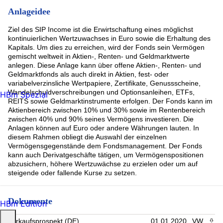
Anlageidee
Ziel des SIP Income ist die Erwirtschaftung eines möglichst
kontinuierlichen Wertzuwachses in Euro sowie die Erhaltung des
Kapitals. Um dies zu erreichen, wird der Fonds sein Vermögen
gemischt weltweit in Aktien-, Renten- und Geldmarktwerte
anlegen. Diese Anlage kann über offene Aktien-, Renten- und
Geldmarktfonds als auch direkt in Aktien, fest- oder
variabelverzinsliche Wertpapiere, Zertifikate, Genussscheine,
Wandelschuldverschreibungen und Optionsanleihen, ETFs,
HBm Spezial
REITS sowie Geldmarktinstrumente erfolgen. Der Fonds kann im
Aktienbereich zwischen 10% und 30% sowie im Rentenbereich
zwischen 40% und 90% seines Vermögens investieren. Die
Anlagen können auf Euro oder andere Währungen lauten. In
diesem Rahmen obliegt die Auswahl der einzelnen
Vermögensgegenstände dem Fondsmanagement. Der Fonds
kann auch Derivatgeschäfte tätigen, um Vermögenspositionen
abzusichern, höhere Wertzuwächse zu erzielen oder um auf
steigende oder fallende Kurse zu setzen.
Dokumente
HBm Edition
Verkaufsprospekt (DE)
01.01.2020
VW
PDF 