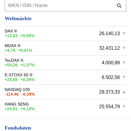
Weltmärkte
DAX ®
26.140,13
+13,83
+0,05%
MDAX ®
32.431,12
+4,79
+0,01%
TecDAX ®
4.000,99
+54,26
+1,37%
E-STOXX 50 ®
6.502,56
+25,58
+0,39%
NASDAQ 100
29.373,33
-114,46
-0,39%
HANG SENG
25.554,79
+24,51
+0,10%
Fondsdaten