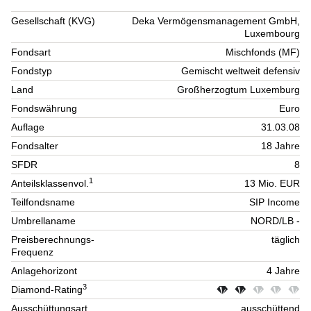
Gesellschaft (KVG)
Deka Vermögensmanagement GmbH,
Luxembourg
Fondsart
Mischfonds (MF)
Fondstyp
Gemischt weltweit defensiv
Land
Großherzogtum Luxemburg
Fondswährung
Euro
Auflage
31.03.08
Fondsalter
18 Jahre
SFDR
8
1
Anteilsklassenvol.
13 Mio. EUR
Teilfondsname
SIP Income
Umbrellaname
NORD/LB -
Preisberechnungs-
täglich
Frequenz
Anlagehorizont
4 Jahre
3
Diamond-Rating
Ausschüttungsart
ausschüttend