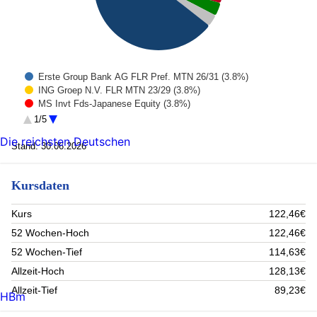
Erste Group Bank AG FLR Pref. MTN 26/31 (3.8%)
ING Groep N.V. FLR MTN 23/29 (3.8%)
MS Invt Fds-Japanese Equity (3.8%)
Chubb INA Holdings LLC. Notes 18/28 (3.7%)
1/5
The Bank of Nova Scotia FLR MTN 25/29 (3.7%)
Die reichsten Deutschen
Standard Chartered PLC FLR MTN 26/32 (3.6%)
Stand: 30.06.2026
Sumitomo Mitsui Banking Corp. Mortg.Cov. MTN 25/30 (3.5%)
BMW Internat. Investment B.V. MTN 24/32 (3.4%)
Kursdaten
Realty Income Corp. Notes 23/30 (3.3%)
PPG Industries Inc. Notes 25/32 (3%)
Rest (64.4%)
Kurs
122,46€
52 Wochen-Hoch
122,46€
52 Wochen-Tief
114,63€
Allzeit-Hoch
128,13€
Allzeit-Tief
89,23€
HBm