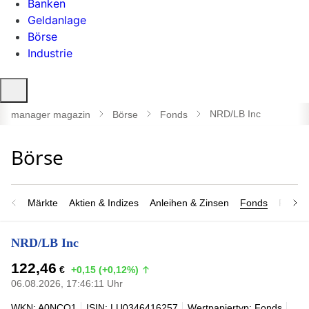
Banken
Geldanlage
Börse
Industrie
Suche
öffnen
NRD/LB Inc
manager magazin
Börse
Fonds
Märkte
Aktien & Indizes
Anleihen & Zinsen
Fonds
Rohsto
NRD/LB Inc
122,46
€
+0,15 (+0,12%)
06.08.2026, 17:46:11 Uhr
WKN: A0NCQ1
ISIN: LU0346416257
Wertpapiertyp: Fonds