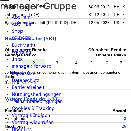
manager-Gruppe
Halbjahresbericht (DE)
30.06.2019
HA
PDF 
Jahresbericht (DE)
31.12.2019
RE
PDF 
Abo mm
Basisinformationsblatt (PRIIP-KID) (DE)
12.05.2026
PK
PDF 
Abo HBm
Shop
SPIEGEL
Risiko-Indikator (SRI)
BuchMarkt
Oft geringere Rendite
Oft höhere Rendite
Werbung
Geringes Risiko
Höheres Risiko
Jobs
1
2
3
4
5
6
7
manage › forward
Je höher der Wert, umso höher das mit dem Investment verbundene
Impressum
Risiko.
Datenschutz
Stand: 01.09.2025
Barrierefreiheit
Nutzungsbedingungen
Weitere Fonds der KVG
Teilnahmebedingungen
Cookies & Tracking
Fondsart
Anzahl
Vertrag kündigen
Aktienfonds
3
Vertrag widerrufen
Mischfonds
25
Über uns