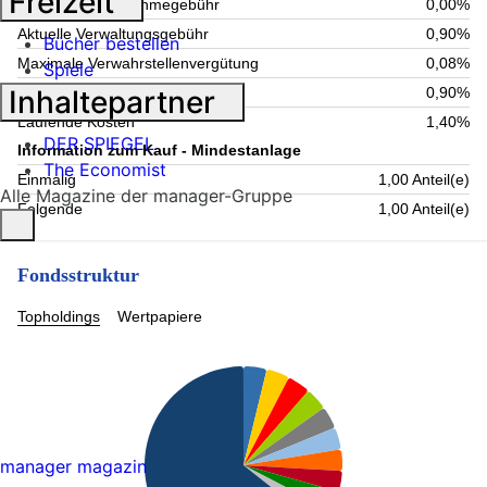
Freizeit
Maximale Rücknahmegebühr
0,00%
Aktuelle Verwaltungsgebühr
0,90%
Bücher bestellen
Maximale Verwahrstellenvergütung
0,08%
Spiele
Inhaltepartner
Maximale Verwaltungsgebühr
0,90%
Laufende Kosten
1,40%
DER SPIEGEL
Information zum Kauf - Mindestanlage
The Economist
Einmalig
1,00 Anteil(e)
Alle Magazine der manager-Gruppe
Folgende
1,00 Anteil(e)
Fondsstruktur
Topholdings
Wertpapiere
manager magazin