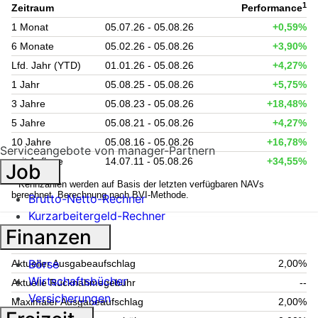
1
Zeitraum
Performance
1 Monat
05.07.26 - 05.08.26
+0,59%
6 Monate
05.02.26 - 05.08.26
+3,90%
Lfd. Jahr (YTD)
01.01.26 - 05.08.26
+4,27%
1 Jahr
05.08.25 - 05.08.26
+5,75%
3 Jahre
05.08.23 - 05.08.26
+18,48%
5 Jahre
05.08.21 - 05.08.26
+4,27%
10 Jahre
05.08.16 - 05.08.26
+16,78%
Serviceangebote von manager-Partnern
seit Auflage
14.07.11 - 05.08.26
+34,55%
Job
1
Kennzahlen werden auf Basis der letzten verfügbaren NAVs
berechnet. Berechnung nach BVI-Methode.
Brutto-Netto-Rechner
Kurzarbeitergeld-Rechner
Finanzen
Fondsgebühren
Börse
Aktueller Ausgabeaufschlag
2,00%
Wirtschaftsbücher
Aktuelle Rücknahmegebühr
--
Versicherungen
Maximaler Ausgabeaufschlag
2,00%