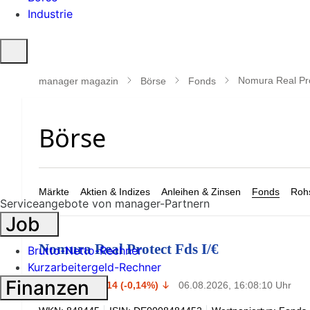
Industrie
Suche
öffnen
Nomura Real Pro
manager magazin
Börse
Fonds
Märkte
Aktien & Indizes
Anleihen & Zinsen
Fonds
Rohs
Serviceangebote von manager-Partnern
Job
Nomura Real Protect Fds I/€
Brutto-Netto-Rechner
Kurzarbeitergeld-Rechner
96,84
Finanzen
€
-0,14 (-0,14%)
06.08.2026, 16:08:10 Uhr