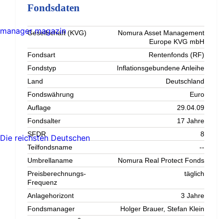
Fondsdaten
manager magazin
Gesellschaft (KVG)
Nomura Asset Management
Europe KVG mbH
Fondsart
Rentenfonds (RF)
Fondstyp
Inflationsgebundene Anleihe
Land
Deutschland
Fondswährung
Euro
Auflage
29.04.09
Fondsalter
17 Jahre
SFDR
8
Die reichsten Deutschen
Teilfondsname
--
Umbrellaname
Nomura Real Protect Fonds
Preisberechnungs-
täglich
Frequenz
Anlagehorizont
3 Jahre
Fondsmanager
Holger Brauer, Stefan Klein