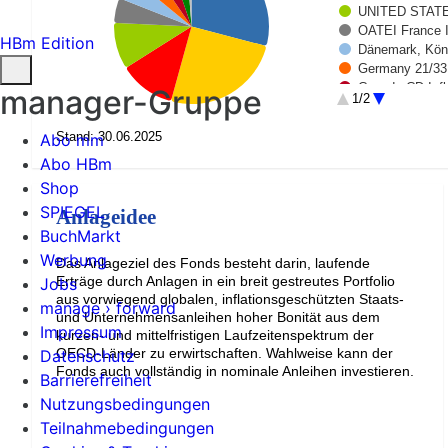
UNITED STATE
OATEI France 
HBm Edition
Dänemark, Köni
Germany 21/33
Canada CD-Infl
manager-Gruppe
1/2
Australia, Com
SPAIN (KINGD
Stand: 30.06.2025
Abo mm
Abo HBm
Shop
SPIEGEL
Anlageidee
BuchMarkt
Werbung
Das Anlageziel des Fonds besteht darin, laufende
Erträge durch Anlagen in ein breit gestreutes Portfolio
Jobs
aus vorwiegend globalen, inflationsgeschützten Staats-
manage › forward
und Unternehmensanleihen hoher Bonität aus dem
Impressum
kurzen- und mittelfristigen Laufzeitenspektrum der
OECD-Länder zu erwirtschaften. Wahlweise kann der
Datenschutz
Fonds auch vollständig in nominale Anleihen investieren.
Barrierefreiheit
Nutzungsbedingungen
Teilnahmebedingungen