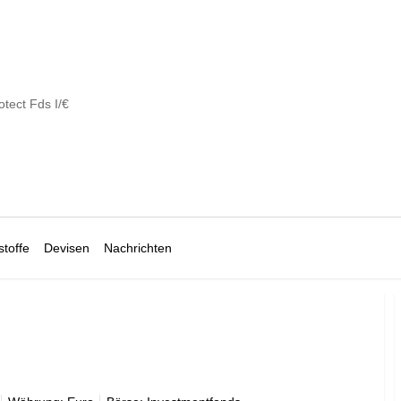
tect Fds I/€
toffe
Devisen
Nachrichten