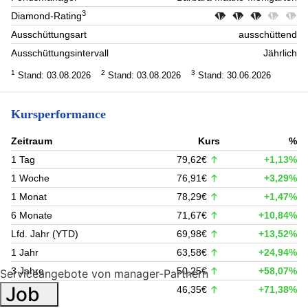
3
Diamond-Rating
Ausschüttungsart
ausschüttend
Ausschüttungsintervall
Jährlich
1
2
3
Stand: 03.08.2026
Stand: 03.08.2026
Stand: 30.06.2026
Kursperformance
Zeitraum
Kurs
%
1 Tag
79,62€
+1,13%
1 Woche
76,91€
+3,29%
1 Monat
78,29€
+1,47%
6 Monate
71,67€
+10,84%
Lfd. Jahr (YTD)
69,98€
+13,52%
1 Jahr
63,58€
+24,94%
3 Jahre
50,25€
+58,07%
Serviceangebote von manager-Partnern
Job
5 Jahre
46,35€
+71,38%