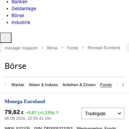
Banken
Geldanlage
Börse
Industrie
Suche
öffnen
Monega Euroland
manager magazin
Börse
Fonds
Märkte
Aktien & Indizes
Anleihen & Zinsen
Fonds
Rohsto
Monega Euroland
79,62
€
+0,87 (+1,13%)
06.08.2026, 22:05:41 Uhr
WKN: 532105
ISIN: DE0005321053
Wertpapiertyp: Fonds