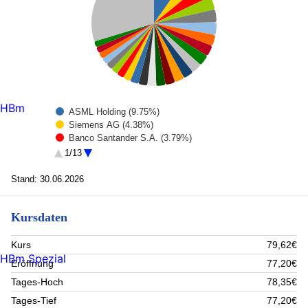
HBm
ASML Holding (9.75%)
Siemens AG (4.38%)
Banco Santander S.A. (3.79%)
SCHNEIDER ELECTRIC SA (3.47%)
1/13
Allianz NPV (3.32%)
TOTAL SA (3.28%)
Stand: 30.06.2026
SAP ORD (2.88%)
SIEMENS ENERGY AG (2.86%)
Kursdaten
Iberdrola SA (2.86%)
Safran SA (2.72%)
Banco Bilbao Vizcaya Argentaria S.A. (2.65%)
Kurs
79,62€
LVMH (2.55%)
HBm Spezial
Eröffnung
77,20€
UNICREDIT SPA NPV (2.5%)
Airbus Group (2.41%)
Tages-Hoch
78,35€
Air Liquide (2.32%)
Tages-Tief
77,20€
Bnp paribas (2.26%)