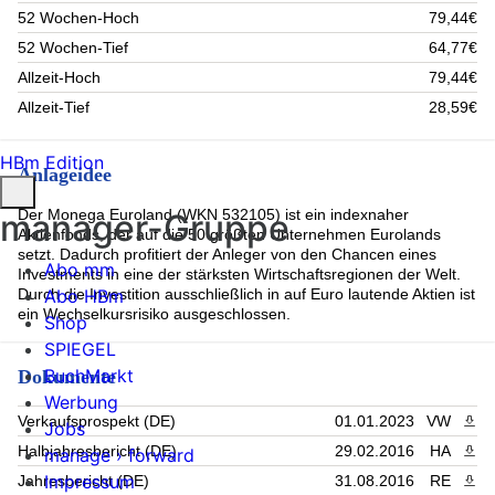
52 Wochen-Hoch
79,44€
Infineon Technologies AG (2.25%)
L Oreal (1.94%)
52 Wochen-Tief
64,77€
Intesa Sanpaolo (1.93%)
Allzeit-Hoch
79,44€
Sanofi (1.8%)
Deutsche Telekom (1.77%)
Allzeit-Tief
28,59€
ING GROEP ORD (1.76%)
AXA (1.65%)
HBm Edition
Enel (1.65%)
Anlageidee
Vinci (1.58%)
Rest (29.68%)
Der Monega Euroland (WKN 532105) ist ein indexnaher
manager-Gruppe
Aktienfonds, der auf die 50 größten Unternehmen Eurolands
setzt. Dadurch profitiert der Anleger von den Chancen eines
Abo mm
Investments in eine der stärksten Wirtschaftsregionen der Welt.
Abo HBm
Durch die Investition ausschließlich in auf Euro lautende Aktien ist
ein Wechselkursrisiko ausgeschlossen.
Shop
SPIEGEL
BuchMarkt
Dokumente
Werbung
Verkaufsprospekt (DE)
01.01.2023
VW
PDF 
Jobs
Halbjahresbericht (DE)
29.02.2016
HA
PDF 
manage › forward
Impressum
Jahresbericht (DE)
31.08.2016
RE
PDF 