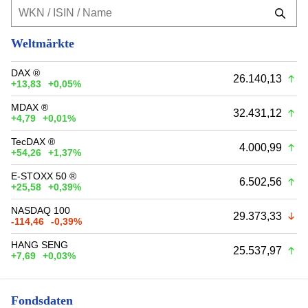
Weltmärkte
DAX ®
26.140,13
+13,83
+0,05%
MDAX ®
32.431,12
+4,79
+0,01%
TecDAX ®
4.000,99
+54,26
+1,37%
E-STOXX 50 ®
6.502,56
+25,58
+0,39%
NASDAQ 100
29.373,33
-114,46
-0,39%
HANG SENG
25.537,97
+7,69
+0,03%
Fondsdaten