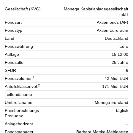
Gesellschaft (KVG)
Monega Kapitalanlagegesellschaft
mbH
Fondsart
Aktienfonds (AF)
Fondstyp
Aktien Euroraum
Land
Deutschland
Fondswährung
Euro
Auflage
15.12.00
Fondsalter
25 Jahre
SFDR
6
1
Fondsvolumen
42 Mio. EUR
2
Anteilsklassenvol.
171 Mio. EUR
Teilfondsname
--
Umbrellaname
Monega Euroland
Preisberechnungs-
täglich
Frequenz
Anlagehorizont
--
Fondsmanager
Barbara Mattke-Mehlgarten