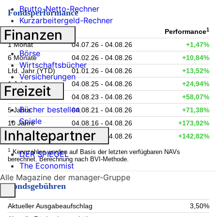
Brutto-Netto-Rechner
Fondsperformance
Kurzarbeitergeld-Rechner
1
Finanzen
Zeitraum
Performance
1 Monat
04.07.26 - 04.08.26
+1,47%
Börse
6 Monate
04.02.26 - 04.08.26
+10,84%
Wirtschaftsbücher
Lfd. Jahr (YTD)
01.01.26 - 04.08.26
+13,52%
Versicherungen
1 Jahr
04.08.25 - 04.08.26
+24,94%
Freizeit
3 Jahre
04.08.23 - 04.08.26
+58,07%
Bücher bestellen
5 Jahre
04.08.21 - 04.08.26
+71,38%
Spiele
10 Jahre
04.08.16 - 04.08.26
+173,92%
Inhaltepartner
seit Auflage
15.12.00 - 04.08.26
+142,82%
1
Kennzahlen werden auf Basis der letzten verfügbaren NAVs
DER SPIEGEL
berechnet. Berechnung nach BVI-Methode.
The Economist
Alle Magazine der manager-Gruppe
Fondsgebühren
Aktueller Ausgabeaufschlag
3,50%