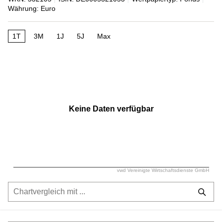
Währung: Euro
1T
3M
1J
5J
Max
Keine Daten verfügbar
vwd Vereinigte Wirtschaftsdienste GmbH