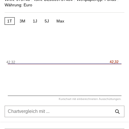
Währung: Euro
1T
3M
1J
5J
Max
42,32
42,32
42,32
Kurschart mit einberechneten Ausschüttungen.