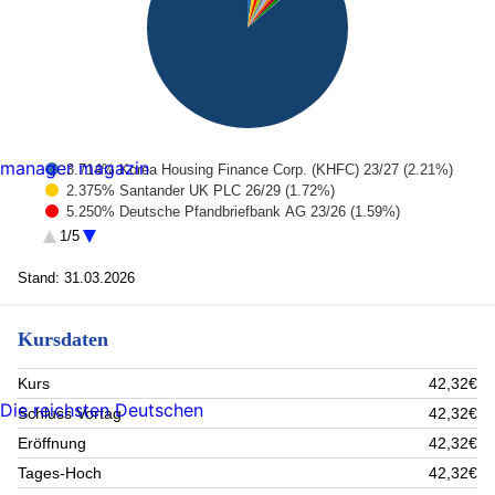
manager magazin
3.714% Korea Housing Finance Corp. (KHFC) 23/27 (2.21%)
2.375% Santander UK PLC 26/29 (1.72%)
5.250% Deutsche Pfandbriefbank AG 23/26 (1.59%)
2.700% Litauen, Republik 25/28 (1.52%)
1/5
2.300% Litauen, Republik 22/27 (1.39%)
5.000% Israel, Staat 23/26 (1.37%)
Stand: 31.03.2026
0.280% QNB Finance Ltd. 21/26 (1.28%)
4.375% SRC Sukuk Ltd. 25/29 (1.27%)
Kursdaten
2.875% Rumänien, Republik 16/28 (1.25%)
6.000% Hungarian Export-Import Bank PLC 23/29 (0.14%)
Rest (86.26%)
Kurs
42,32€
Die reichsten Deutschen
Schluss Vortag
42,32€
Eröffnung
42,32€
Tages-Hoch
42,32€