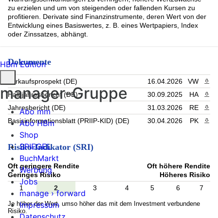
zu erzielen und um von steigenden oder fallenden Kursen zu
profitieren. Derivate sind Finanzinstrumente, deren Wert von der
Entwicklung eines Basiswertes, z. B. eines Wertpapiers, Index
oder Zinssatzes, abhängt.
Dokumente
HBm Edition
Verkaufsprospekt (DE)
16.04.2026
VW
PDF 
manager-Gruppe
Halbjahresbericht (DE)
30.09.2025
HA
PDF 
Jahresbericht (DE)
31.03.2026
RE
PDF 
Abo mm
Basisinformationsblatt (PRIIP-KID) (DE)
30.04.2026
PK
PDF 
Abo HBm
Shop
SPIEGEL
Risiko-Indikator (SRI)
BuchMarkt
Oft geringere Rendite
Oft höhere Rendite
Werbung
Geringes Risiko
Höheres Risiko
Jobs
1
2
3
4
5
6
7
manage › forward
Je höher der Wert, umso höher das mit dem Investment verbundene
Impressum
Risiko.
Datenschutz