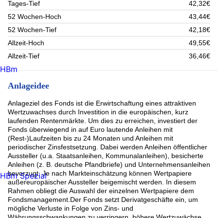
Tages-Tief
42,32€
52 Wochen-Hoch
43,44€
52 Wochen-Tief
42,18€
Allzeit-Hoch
49,55€
Allzeit-Tief
36,46€
HBm
Anlageidee
Anlageziel des Fonds ist die Erwirtschaftung eines attraktiven
Wertzuwachses durch Investition in die europäischen, kurz
laufenden Rentenmärkte. Um dies zu erreichen, investiert der
Fonds überwiegend in auf Euro lautende Anleihen mit
(Rest-)Laufzeiten bis zu 24 Monaten und Anleihen mit
periodischer Zinsfestsetzung. Dabei werden Anleihen öffentlicher
Aussteller (u.a. Staatsanleihen, Kommunalanleihen), besicherte
Anleihen (z. B. deutsche Pfandbriefe) und Unternehmensanleihen
bevorzugt. Je nach Markteinschätzung können Wertpapiere
HBm Spezial
außereuropäischer Aussteller beigemischt werden. In diesem
Rahmen obliegt die Auswahl der einzelnen Wertpapiere dem
Fondsmanagement.Der Fonds setzt Derivatgeschäfte ein, um
mögliche Verluste in Folge von Zins- und
Währungsschwankungen zu verringern, höhere Wertzuwächse