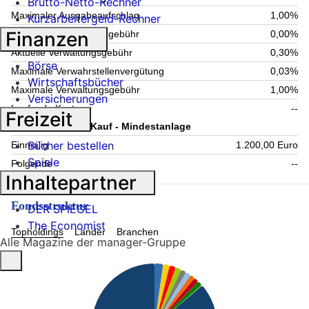
Brutto-Netto-Rechner
Maximaler Ausgabeaufschlag
1,00%
Kurzarbeitergeld-Rechner
Finanzen
Maximale Rücknahmegebühr
0,00%
Aktuelle Verwaltungsgebühr
0,30%
Börse
Maximale Verwahrstellenvergütung
0,03%
Wirtschaftsbücher
Maximale Verwaltungsgebühr
1,00%
Versicherungen
Laufende Kosten
--
Freizeit
Information zum Kauf - Mindestanlage
Bücher bestellen
Einmalig
1.200,00 Euro
Spiele
Folgende
--
Inhaltepartner
Fondsstruktur
DER SPIEGEL
The Economist
Topholdings
Länder
Branchen
Alle Magazine der manager-Gruppe