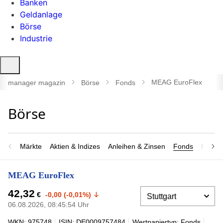
Banken
Geldanlage
Börse
Industrie
Suche
öffnen
MEAG EuroFlex
manager magazin
Börse
Fonds
Märkte
Aktien & Indizes
Anleihen & Zinsen
Fonds
Rohsto
MEAG EuroFlex
42,32
€
-0,00 (-0,01%)
06.08.2026, 08:45:54 Uhr
WKN: 975748
ISIN: DE0009757484
Wertpapiertyp: Fonds