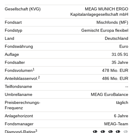
Gesellschaft (KVG)
MEAG MUNICH ERGO
Kapitalanlagegesellschaft mbH
Fondsart
Mischfonds (MF)
Fondstyp
Gemischt Europa flexibel
Land
Deutschland
Fondswährung
Euro
Auflage
31.05.91
Fondsalter
35 Jahre
1
Fondsvolumen
478 Mio. EUR
2
Anteilsklassenvol.
486 Mio. EUR
Teilfondsname
--
Umbrellaname
MEAG EuroBalance
Preisberechnungs-
täglich
Frequenz
Anlagehorizont
6 Jahre
Fondsmanager
MEAG-Team
3
Diamond-Rating