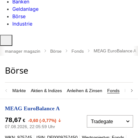
Banken
Geldanlage
Börse
Industrie
Suche
öffnen
MEAG EuroBalance A
manager magazin
Börse
Fonds
Märkte
Aktien & Indizes
Anleihen & Zinsen
Fonds
Rohsto
MEAG EuroBalance A
78,67
€
-0,60 (-0,77%)
07.08.2026, 22:05:59 Uhr
WKN: 975745
ISIN: DE0009757450
Wertpapiertyp: Fonds