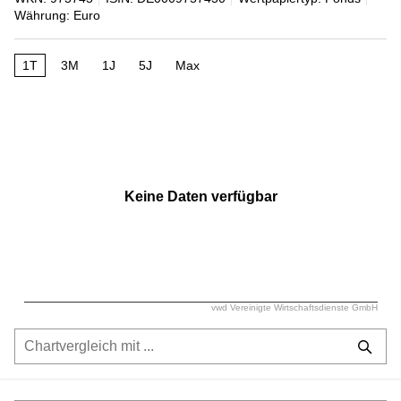
Währung: Euro
1T
3M
1J
5J
Max
Keine Daten verfügbar
vwd Vereinigte Wirtschaftsdienste GmbH