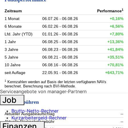
1
Zeitraum
Performance
1 Monat
06.07.26 - 06.08.26
+0,16%
6 Monate
06.02.26 - 06.08.26
+6,56%
Lfd. Jahr (YTD)
01.01.26 - 06.08.26
+7,80%
1 Jahr
06.08.25 - 06.08.26
+13,36%
3 Jahre
06.08.23 - 06.08.26
+41,84%
5 Jahre
06.08.21 - 06.08.26
+35,51%
10 Jahre
06.08.16 - 06.08.26
+70,81%
seit Auflage
22.05.91 - 06.08.26
+643,71%
1
Kennzahlen werden auf Basis der letzten verfügbaren NAVs
berechnet. Berechnung nach BVI-Methode.
Serviceangebote von manager-Partnern
Job
Fondsgebühren
Brutto-Netto-Rechner
Aktueller Ausgabeaufschlag
--
Kurzarbeitergeld-Rechner
Aktuelle Rücknahmegebühr
--
Finanzen