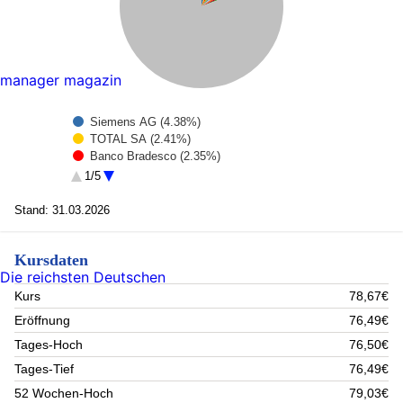
manager magazin
Siemens AG (4.38%)
TOTAL SA (2.41%)
Banco Bradesco (2.35%)
Eni S.p.A. (2.29%)
1/5
Iberdrola SA (2.12%)
SCHNEIDER ELECTRIC SA (1.97%)
Stand: 31.03.2026
Banco Bilbao Vizcaya Argentaria S.A. (1.59%)
Deutsche Telekom (1.42%)
Kursdaten
ASML Holding (0.69%)
Die reichsten Deutschen
Rest (80.78%)
Kurs
78,67€
Eröffnung
76,49€
Tages-Hoch
76,50€
Tages-Tief
76,49€
52 Wochen-Hoch
79,03€