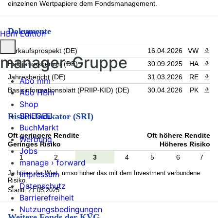
einzelnen Wertpapiere dem Fondsmanagement.
Dokumente
HBm Edition
Verkaufsprospekt (DE)
16.04.2026
VW
PDF 
manager-Gruppe
Halbjahresbericht (DE)
30.09.2025
HA
PDF 
Jahresbericht (DE)
31.03.2026
RE
PDF 
Abo mm
Basisinformationsblatt (PRIIP-KID) (DE)
30.04.2026
PK
PDF 
Abo HBm
Shop
SPIEGEL
Risiko-Indikator (SRI)
BuchMarkt
Oft geringere Rendite
Oft höhere Rendite
Werbung
Geringes Risiko
Höheres Risiko
Jobs
1
2
3
4
5
6
7
manage › forward
Je höher der Wert, umso höher das mit dem Investment verbundene
Impressum
Risiko.
Datenschutz
Stand: 21.05.2025
Barrierefreiheit
Nutzungsbedingungen
Weitere Fonds der KVG