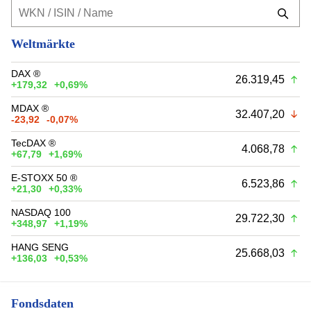
Weltmärkte
DAX ®
26.319,45
+179,32
+0,69%
MDAX ®
32.407,20
-23,92
-0,07%
TecDAX ®
4.068,78
+67,79
+1,69%
E-STOXX 50 ®
6.523,86
+21,30
+0,33%
NASDAQ 100
29.722,30
+348,97
+1,19%
HANG SENG
25.668,03
+136,03
+0,53%
Fondsdaten