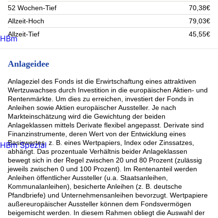
52 Wochen-Tief
70,38€
Allzeit-Hoch
79,03€
Allzeit-Tief
45,55€
HBm
Anlageidee
Anlageziel des Fonds ist die Erwirtschaftung eines attraktiven
Wertzuwachses durch Investition in die europäischen Aktien- und
Rentenmärkte. Um dies zu erreichen, investiert der Fonds in
Anleihen sowie Aktien europäischer Aussteller. Je nach
Markteinschätzung wird die Gewichtung der beiden
Anlageklassen mittels Derivate flexibel angepasst. Derivate sind
Finanzinstrumente, deren Wert von der Entwicklung eines
Basiswertes, z. B. eines Wertpapiers, Index oder Zinssatzes,
HBm Spezial
abhängt. Das prozentuale Verhältnis beider Anlageklassen
bewegt sich in der Regel zwischen 20 und 80 Prozent (zulässig
jeweils zwischen 0 und 100 Prozent). Im Rentenanteil werden
Anleihen öffentlicher Aussteller (u.a. Staatsanleihen,
Kommunalanleihen), besicherte Anleihen (z. B. deutsche
Pfandbriefe) und Unternehmensanleihen bevorzugt. Wertpapiere
außereuropäischer Aussteller können dem Fondsvermögen
beigemischt werden. In diesem Rahmen obliegt die Auswahl der