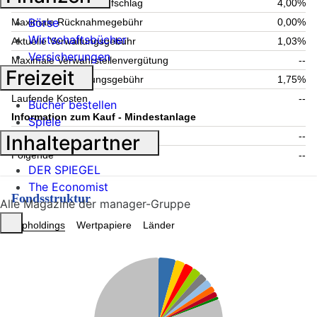
Maximaler Ausgabeaufschlag
4,00%
Börse
Maximale Rücknahmegebühr
0,00%
Wirtschaftsbücher
Aktuelle Verwaltungsgebühr
1,03%
Versicherungen
Maximale Verwahrstellenvergütung
--
Freizeit
Maximale Verwaltungsgebühr
1,75%
Laufende Kosten
--
Bücher bestellen
Information zum Kauf - Mindestanlage
Spiele
Einmalig
--
Inhaltepartner
Folgende
--
DER SPIEGEL
The Economist
Fondsstruktur
Alle Magazine der manager-Gruppe
Topholdings
Wertpapiere
Länder